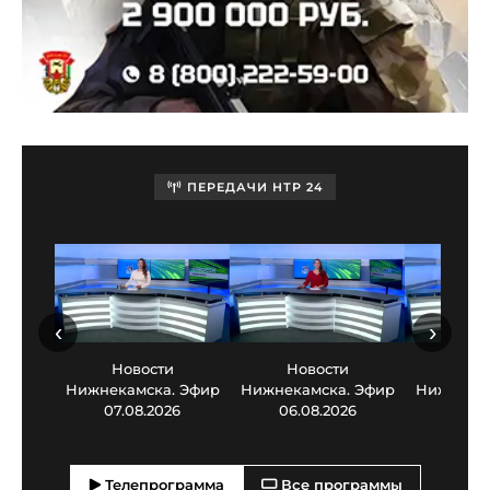
ПЕРЕДАЧИ НТР 24
‹
›
Новости
Новости
Нов
Нижнекамска. Эфир
Нижнекамска. Эфир
Нижнекам
07.08.2026
06.08.2026
05.0
Телепрограмма
Все программы