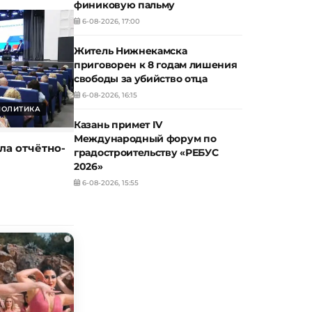
финиковую пальму
6-08-2026, 17:00
Житель Нижнекамска
приговорен к 8 годам лишения
свободы за убийство отца
6-08-2026, 16:15
ПОЛИТИКА
Казань примет IV
Международный форум по
ла отчётно-
градостроительству «РЕБУС
2026»
6-08-2026, 15:55
i