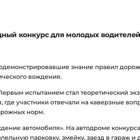
ный конкурс для молодых водителе
продемонстрировавшие знание правил доро
ического вождения.
Первым испытанием стал теоретический эк
 где участники отвечали на каверзные воп
орожных норм.
ждение автомобиля». На автодроме конкурс
ельную парковку, змейку, заезд в гараж и 