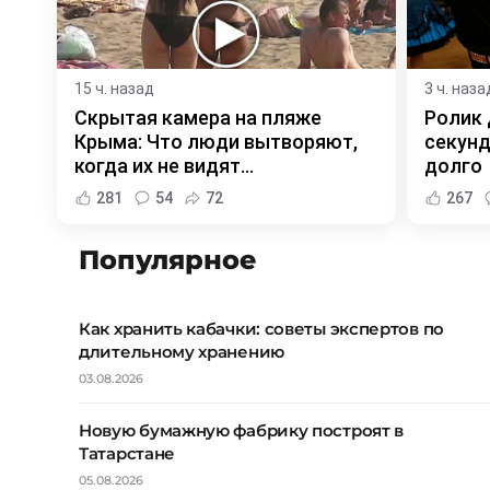
15 ч. назад
3 ч. наза
Скрытая камера на пляже
Ролик 
Крыма: Что люди вытворяют,
секунд
когда их не видят...
долго
281
54
72
267
Популярное
Как хранить кабачки: советы экспертов по
длительному хранению
03.08.2026
Новую бумажную фабрику построят в
Татарстане
05.08.2026