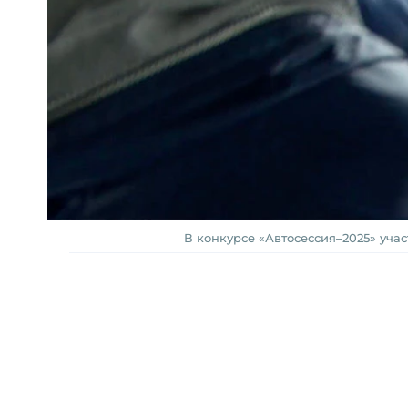
В конкурсе «Автосессия–2025» уча