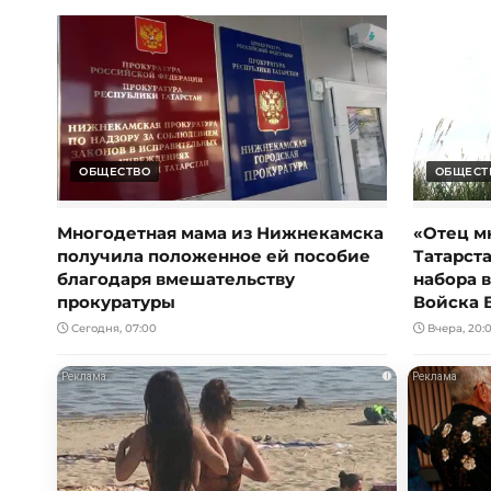
ОБЩЕСТВО
ОБЩЕСТ
Многодетная мама из Нижнекамска
«Отец м
получила положенное ей пособие
Татарст
благодаря вмешательству
набора 
прокуратуры
Войска 
Сегодня, 07:00
Вчера, 20:
i