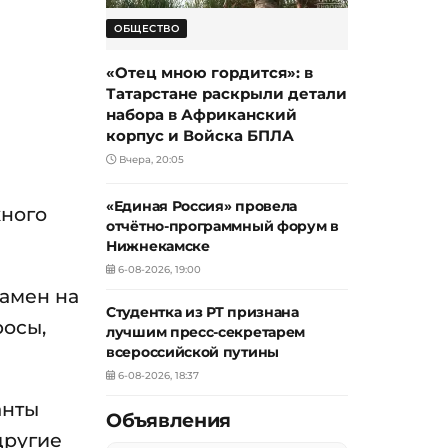
ОБЩЕСТВО
«Отец мною гордится»: в
Татарстане раскрыли детали
й
набора в Африканский
корпус и Войска БПЛА
Вчера, 20:05
«Единая Россия» провела
жного
отчётно-программный форум в
Нижнекамске
6-08-2026, 19:00
замен на
Студентка из РТ признана
росы,
лучшим пресс-секретарем
всероссийской путины
6-08-2026, 18:37
анты
Объявления
другие