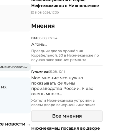
Нефтехимиков в Нижнекамске
6-08-2026, 17:30
Мнения
Ева
06.08, 07:54
Агонь...
Праздник двора прошёл на
Корабельной, 30 в Нижнекамске по
случаю завершения ремонта
мментировать
Гульмира
05.08, 12:11
Мое мнение что нужно
показывать фильмы
гих
производства России. У еас
очень много...
Жители Нижнекамска устроили в
своем дворе вечерний кинопоказ
Все мнения
се новости →
Нижнекамец посадил во дворе