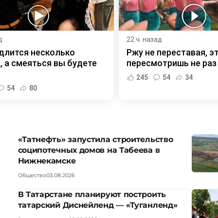
д
22 ч. назад
длится несколько
Ржу не переставая, э
, а смеяться вы будете
пересмотришь не раз
245
54
34
54
80
«Татнефть» запустила строительство
соципотечных домов на Табеева в
Нижнекамске
Общество
03.08.2026
В Татарстане планируют построить
татарский Диснейленд — «Туганленд»