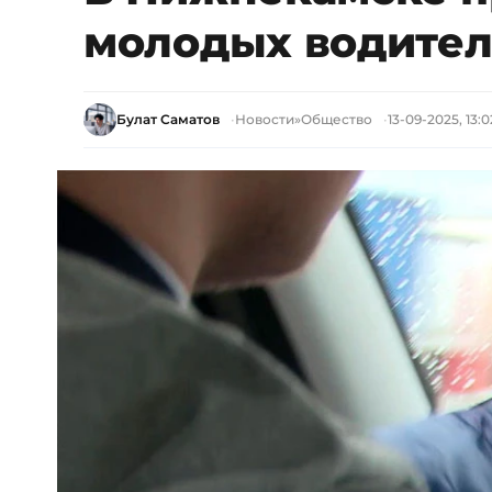
молодых водител
Булат Саматов
Новости
»
Общество
13-09-2025, 13:0