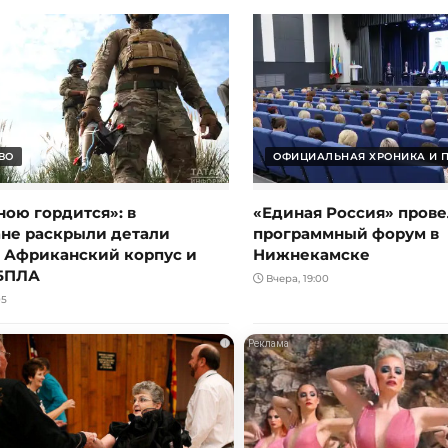
ВО
ОФИЦИАЛЬНАЯ ХРОНИКА И 
ною гордится»: в
«Единая Россия» прове
ане раскрыли детали
программный форум в
в Африканский корпус и
Нижнекамске
БПЛА
Вчера, 19:00
05
i