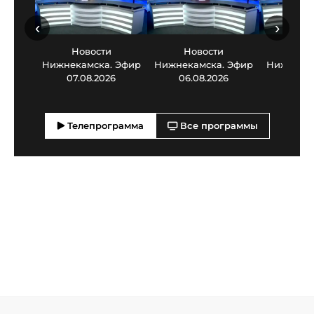
‹
›
Новости
Новости
Нов
Нижнекамска. Эфир
Нижнекамска. Эфир
Нижнекам
07.08.2026
06.08.2026
05.0
Телепрограмма
Все программы