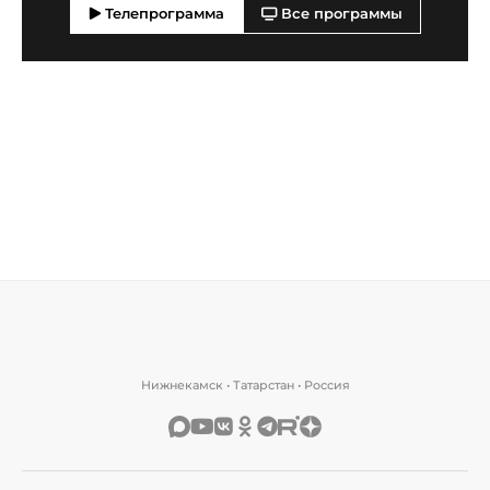
Телепрограмма
Все программы
Нижнекамск • Татарстан • Россия