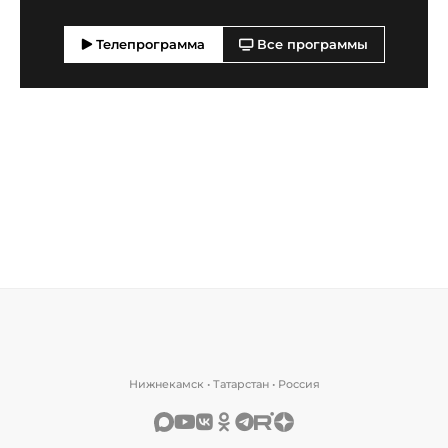
Телепрограмма
Все программы
Нижнекамск • Татарстан • Россия