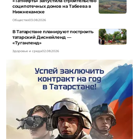
«Татнефть» запустила строительство
соципотечных домов на Табеева в
Нижнекамске
Общество
03.08.2026
В Татарстане планируют построить
татарский Диснейленд —
«Туганленд»
Здоровье и среда
02.08.2026