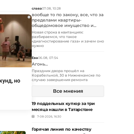
слава
07.08, 10:28
вообще то по закону, все, что за
i
пределами квартиры-
общедомовое имущество и...
Новая строка в квитанциях:
разбираемся, что такое
«диагностирование газа» и зачем оно
нужно
Ева
06.08, 07:54
Агонь...
Праздник двора прошёл на
Корабельной, 30 в Нижнекамске по
кунд, но
случаю завершения ремонта
Все мнения
19 поддельных купюр за три
месяца нашли в Татарстане
7-08-2026, 16:30
Горячая линия по качеству