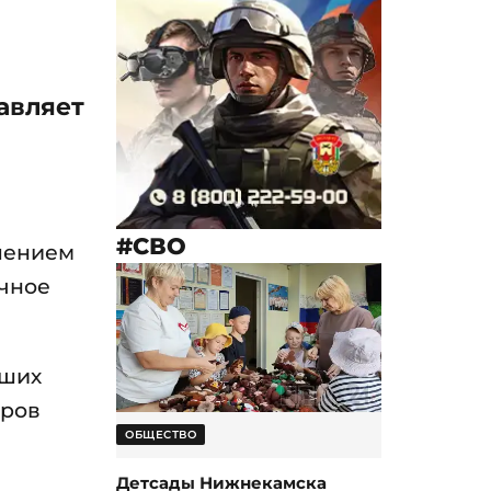
авляет
#СВО
шением
ичное
вших
еров
ОБЩЕСТВО
Детсады Нижнекамска