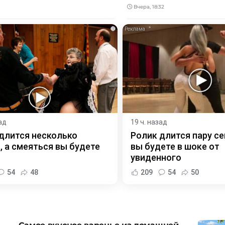
Вчера, 18:32
i
ад
19 ч. назад
длится несколько
Ролик длится пару се
, а смеяться вы будете
вы будете в шоке от
увиденного
54
48
209
54
50