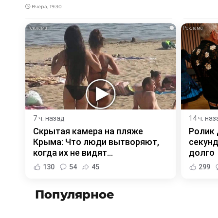
Вчера, 19:30
i
7 ч. назад
14 ч. наз
Скрытая камера на пляже
Ролик 
Крыма: Что люди вытворяют,
секунд
когда их не видят...
долго
130
54
45
299
Популярное