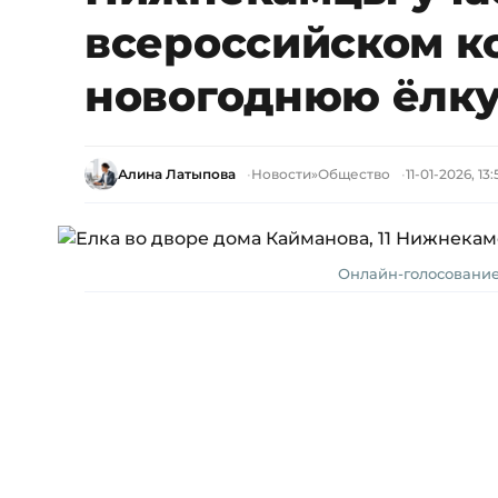
всероссийском к
новогоднюю ёлк
Алина Латыпова
Новости
»
Общество
11-01-2026, 13:
Онлайн-голосование 