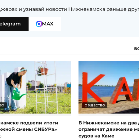
жерах и узнавай новости Нижнекамска раньше дру
elegram
MAX
в
ВО
ОБЩЕСТВО
камске подвели итоги
В Нижнекамске на два 
ежной смены СИБУРа»
ограничат движение 
судов на Каме
0