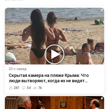
i
23 ч. назад
Скрытая камера на пляже Крыма: Что
люди вытворяют, когда их не видят...
281
54
76
i