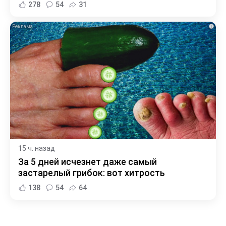
278
54
31
i
15 ч. назад
За 5 дней исчезнет даже самый
застарелый грибок: вот хитрость
138
54
64