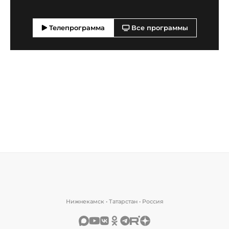
Телепрограмма
Все программы
Нижнекамск • Татарстан • Россия