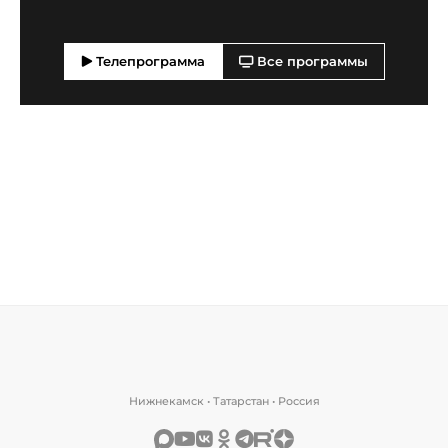
Телепрограмма
Все программы
Нижнекамск • Татарстан • Россия