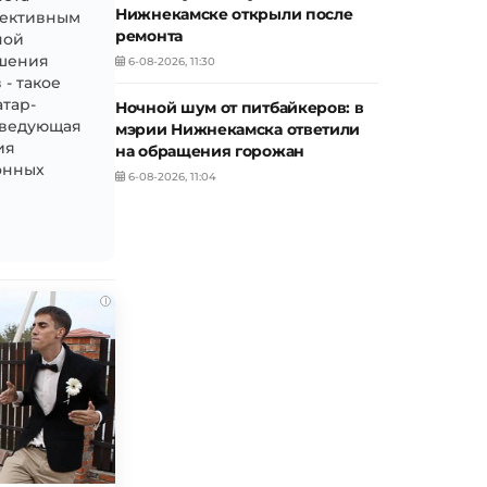
Нижнекамске открыли после
фективным
ремонта
ной
ышения
6-08-2026, 11:30
- такое
атар-
Ночной шум от питбайкеров: в
аведующая
мэрии Нижнекамска ответили
ия
на обращения горожан
онных
6-08-2026, 11:04
i