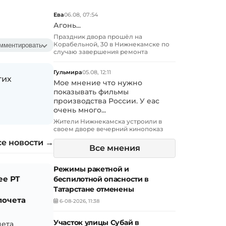
Ева
06.08, 07:54
Агонь...
Праздник двора прошёл на
Корабельной, 30 в Нижнекамске по
мментировать
случаю завершения ремонта
Гульмира
05.08, 12:11
гих
Мое мнение что нужно
показывать фильмы
производства России. У еас
очень много...
Жители Нижнекамска устроили в
своем дворе вечерний кинопоказ
се новости →
Все мнения
Режимы ракетной и
ее РТ
беспилотной опасности в
Татарстане отменены
почета
6-08-2026, 11:38
Участок улицы Субай в
чета