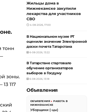
Жильцы дома в
Нижнекамске закупили
лекарства для участников
СВО
4-08-2026, 17:00
оне.
В Национальном музее РТ
оценили значение Электронной
доски почета Татарстана
и тонн
6-08-2026, 13:22
 —
В Татарстане стартовало
обучение организаторов
выборов в Госдуму
ой зоны.
6-08-2026, 13:18
13 117
Объявления
ОБЪЯВЛЕНИЯ
»
РАБОТА В
нский
НИЖНЕКАМСКЕ
Уборщики (-цы)