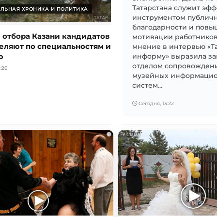
Татарстана служит эф
ЛЬНАЯ ХРОНИКА И ПОЛИТИКА
инструментом публич
благодарности и пов
е отбора Казани кандидатов
мотивации работников 
еляют по специальностям и
мнение в интервью «Т
ю
информу» выразила з
отделом сопровожден
:26
музейных информаци
систем...
Сегодня, 13:22
i