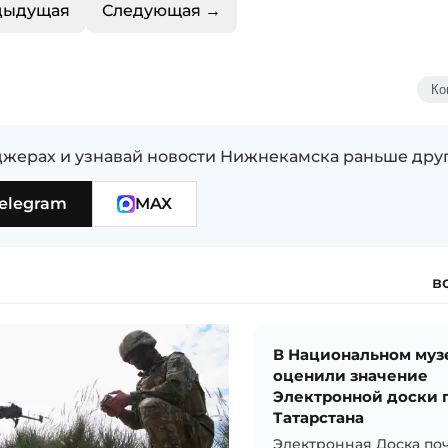
дыдущая
Следующая →
Ко
жерах и узнавай новости Нижнекамска раньше дру
elegram
MAX
в
В Национальном муз
оценили значение
Электронной доски 
Татарстана
Электронная Доска по