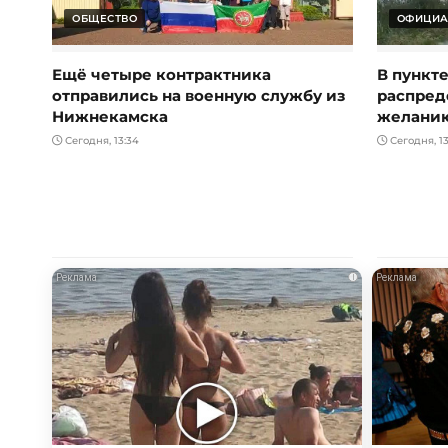
ОБЩЕСТВО
ОФИЦИА
Ещё четыре контрактника
В пункт
отправились на военную службу из
распред
Нижнекамска
желани
Сегодня, 13:34
Сегодня, 13
i