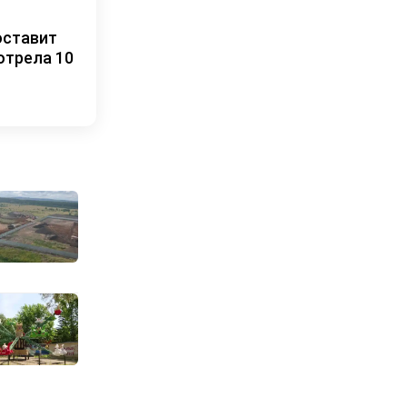
оставит
отрела 10