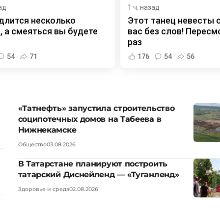
ад
1 ч. назад
длится несколько
Этот танец невесты 
, а смеяться вы будете
вас без слов! Пересм
раз
54
71
176
54
56
«Татнефть» запустила строительство
соципотечных домов на Табеева в
Нижнекамске
Общество
03.08.2026
В Татарстане планируют построить
татарский Диснейленд — «Туганленд»
Здоровье и среда
02.08.2026