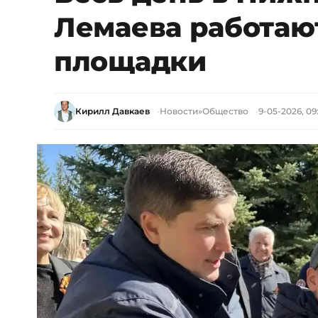
Лемаева работаю
площадки
Кирилл Давкаев
Новости
»
Общество
9-05-2026, 09