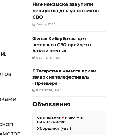
Нижнекамске закупили
лекарства для участников
СВО
Вчера, 17:00
Финал Кибербитвы для
ветеранов СВО пройдёт в
Казани осенью
и.
5-08-2026, 18:51
В Татарстане начался прием
ктов
заявок на телефестиваль
«Премьера»
5-08-2026, 18:44
еками
Объявления
ОБЪЯВЛЕНИЯ
»
РАБОТА В
скоп
НИЖНЕКАМСКЕ
Уборщики (-цы)
хметов