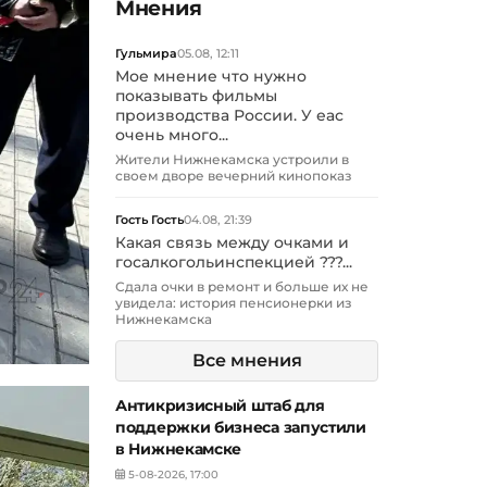
Мнения
Гульмира
05.08, 12:11
Мое мнение что нужно
показывать фильмы
производства России. У еас
очень много...
Жители Нижнекамска устроили в
своем дворе вечерний кинопоказ
Гость Гость
04.08, 21:39
Какая связь между очками и
госалкогольинспекцией ???...
Сдала очки в ремонт и больше их не
увидела: история пенсионерки из
Нижнекамска
Все мнения
Антикризисный штаб для
поддержки бизнеса запустили
в Нижнекамске
5-08-2026, 17:00