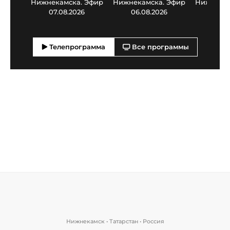
Нижнекамска. Эфир
Нижнекамска. Эфир
Нижнекам
07.08.2026
06.08.2026
05.0
Телепрограмма
Все программы
Нижнекамск • Татарстан • Россия