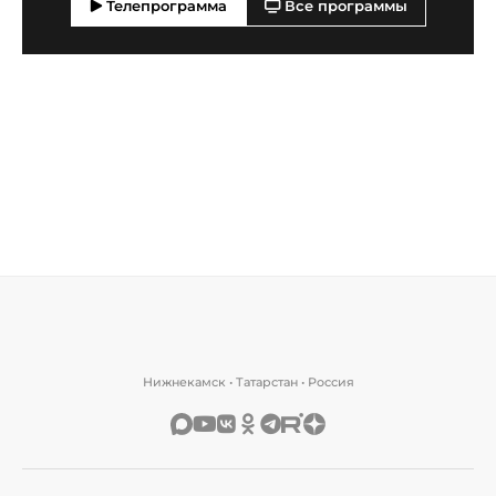
Телепрограмма
Все программы
Нижнекамск • Татарстан • Россия