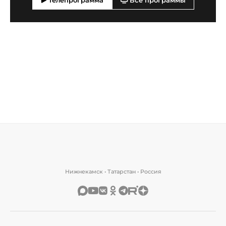
Телепрограмма
Все программы
Нижнекамск • Татарстан • Россия