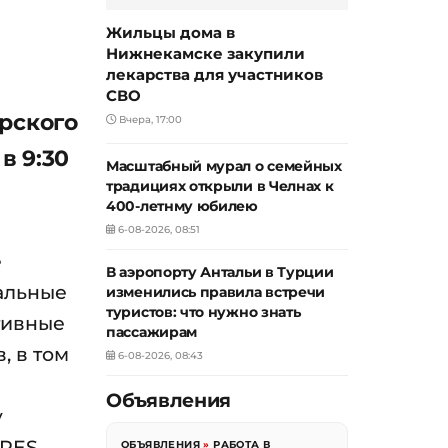
Жильцы дома в
Нижнекамске закупили
лекарства для участников
СВО
рского
Вчера, 17:00
в 9:30
Масштабный мурал о семейных
традициях открыли в Челнах к
400-летнму юбилею
6-08-2026, 08:51
е
В аэропорту Антальи в Турции
альные
изменились правила встречи
туристов: что нужно знать
тивные
пассажирам
, в том
6-08-2026, 08:43
Объявления
у
RES.
ОБЪЯВЛЕНИЯ
»
РАБОТА В