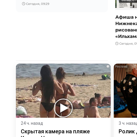
Сегодня, 09:29
Афиша на
Нижнека
рисован
«Ильхам
Сегодня, 09
i
24 ч. назад
3 ч. наза
Скрытая камера на пляже
Ролик 