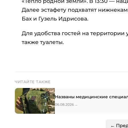
«Тепло родной земли». В 13:30 — на
Далее эстафету подхватят нижнекамс
Бах и Гузель Идрисова.
Для удобства гостей на территории
также туалеты.
ЧИТАЙТЕ ТАКЖЕ
Названы медицинские специаль
→
06.08.2026
← Пре