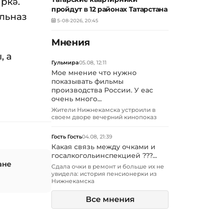
ркә.
пройдут в 12 районах Татарстана
Ильназ
5-08-2026, 20:45
Мнения
, а
Гульмира
05.08, 12:11
Мое мнение что нужно
показывать фильмы
производства России. У еас
очень много...
Жители Нижнекамска устроили в
своем дворе вечерний кинопоказ
Гость Гость
04.08, 21:39
Какая связь между очками и
госалкогольинспекцией ???...
ане
Сдала очки в ремонт и больше их не
увидела: история пенсионерки из
Нижнекамска
Все мнения