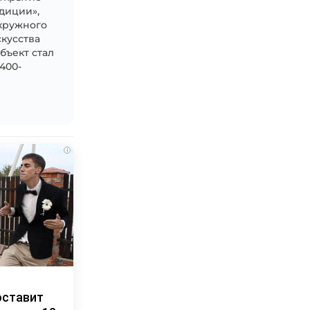
диции»,
окружного
скусства
бъект стал
400-
i
оставит