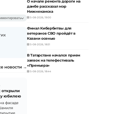
О начале ремонта дороги на
дамбе рассказал мэр
Нижнекамска
5-08-2026, 19:00
мментировать
Финал Кибербитвы для
ветеранов СВО пройдёт в
гих
Казани осенью
5-08-2026, 18:51
В Татарстане начался прием
заявок на телефестиваль
«Премьера»
се новости →
5-08-2026, 18:44
о
х открыли
нму юбилею
на фасаде
Шамиля
открытие