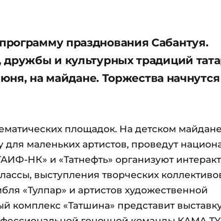
программу празднования Сабантуя.
 дружбы и культурных традиций тата
июня, на майдане. Торжества начнутся 
тематических площадок. На детском майдан
 для маленьких артистов, проведут национ
ТАИФ-НК» и «Татнефть» организуют интерак
классы, выступления творческих коллективов
мбля «Тулпар» и артистов художественной
й комплекс «Татшина» представит выставк
офессиональной гоночной команды KAMA TY