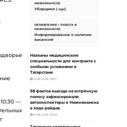
НИЖНЕКАМСКЕ
Уборщики (-цы)
т
ОБЪЯВЛЕНИЯ
»
РАБОТА В
НИЖНЕКАМСКЕ
Информирование о наличии
вакансий
подворье
Названы медицинские
специальности для контракта с
особыми условиями в
Татарстане
ание
6-08-2026, 08:17
98 фактов выезда на встречную
полосу зафиксировали
10:30 —
автоинспекторы в Нижнекамска
в ходе рейдов
тельных
6-08-2026, 06:30
г
Татарские квартирники