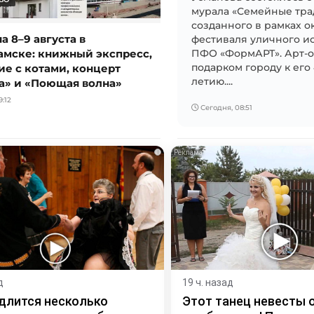
мурала «Семейные тра
созданного в рамках 
 8–9 августа в
фестиваля уличного и
мске: книжный экспресс,
ПФО «ФормАРТ». Арт-о
ие с котами, концерт
подарком городу к его 
летию....
а» и «Поющая волна»
:12
Сегодня, 08:51
i
д
19 ч. назад
длится несколько
Этот танец невесты 