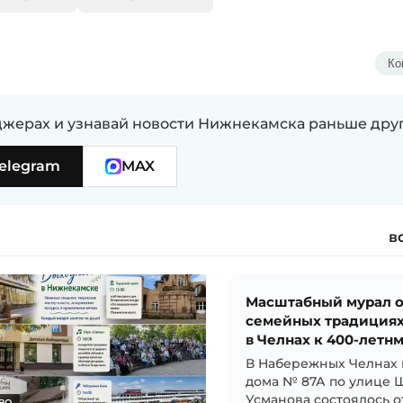
Ко
жерах и узнавай новости Нижнекамска раньше дру
elegram
MAX
в
Масштабный мурал 
семейных традиция
в Челнах к 400-лет
В Набережных Челнах 
дома № 87А по улице 
Усманова состоялось 
ВО