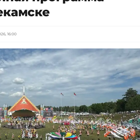
екамске
26, 16:00