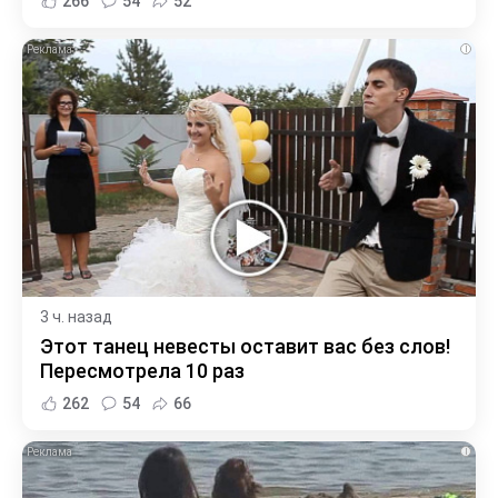
266
54
52
i
3 ч. назад
Этот танец невесты оставит вас без слов!
Пересмотрела 10 раз
262
54
66
i