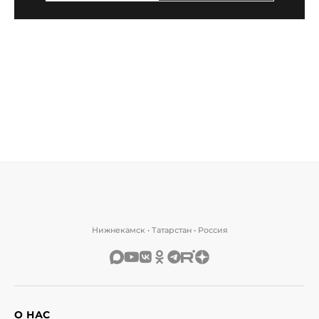
Нижнекамск • Татарстан • Россия
О НАС