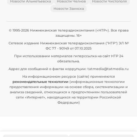
Новости Альметьевска
Новости Челнов
Новости Чистополя
Новости Заинска
© 1995-2026 Нижнекамская телерадиокомпания («НТР»). Все права
защищены. 16+
Сетевое издание Нижнекамская телерадиокомпания ("НТР") ЭЛ №
ФС 77 - 90149 от 07.10.2025
При использовании материалов гиперссылка на сайт НТР 24
обязательна.
Адрес для сообщений о фактах коррупции: tatmedia@tatmedia.ru
На информационном ресурсе (сайте) применяются
рекомендательные технологии
(информационные технологии
предоставления информации на основе сбора, систематизации и
анализа сведений, относящихся к предпочтениям пользователей
сети «Интернет», находящихся на территории Российской
Федерации)