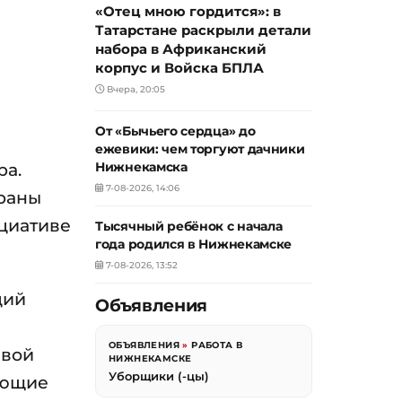
«Отец мною гордится»: в
Татарстане раскрыли детали
набора в Африканский
корпус и Войска БПЛА
Вчера, 20:05
От «Бычьего сердца» до
ежевики: чем торгуют дачники
ра.
Нижнекамска
7-08-2026, 14:06
храны
циативе
Тысячный ребёнок с начала
года родился в Нижнекамске
7-08-2026, 13:52
ций
Объявления
ОБЪЯВЛЕНИЯ
»
РАБОТА В
ивой
НИЖНЕКАМСКЕ
Уборщики (-цы)
ающие