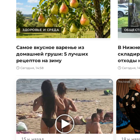
ЗДОРОВЬЕ И СРЕДА
ОБЩЕСТ
Самое вкусное варенье из
В Нижне
домашней груши: 5 лучших
складир
рецептов на зиму
отходы 
Сегодня, 14:58
Сегодня, 14
i
15 ч. назад
18 ч. наз