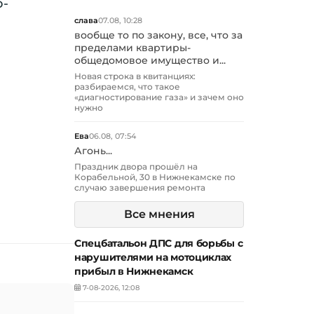
о-
слава
07.08, 10:28
вообще то по закону, все, что за
пределами квартиры-
общедомовое имущество и...
Новая строка в квитанциях:
разбираемся, что такое
«диагностирование газа» и зачем оно
нужно
Ева
06.08, 07:54
Агонь...
Праздник двора прошёл на
Корабельной, 30 в Нижнекамске по
случаю завершения ремонта
Все мнения
Спецбатальон ДПС для борьбы с
нарушителями на мотоциклах
прибыл в Нижнекамск
7-08-2026, 12:08