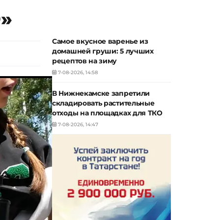
О»
Самое вкусное варенье из
домашней груши: 5 лучших
рецептов на зиму
7-08-2026, 14:58
В Нижнекамске запретили
складировать растительные
отходы на площадках для ТКО
7-08-2026, 14:47