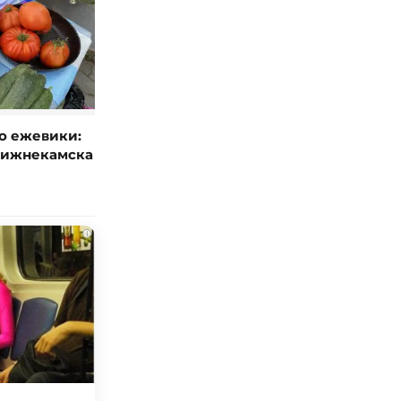
о ежевики:
Нижнекамска
i