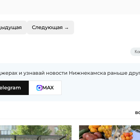
дыдущая
Следующая →
Ко
жерах и узнавай новости Нижнекамска раньше дру
elegram
MAX
в