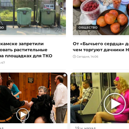
ВО
ОБЩЕСТВО
камске запретили
От «Бычьего сердца» д
овать растительные
чем торгуют дачники 
на площадках для ТКО
Сегодня, 14:06
:47
i
ад
19 ч. назад