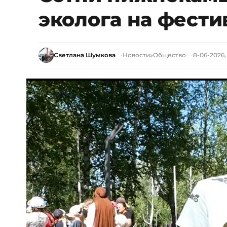
эколога на фест
Светлана Шумкова
Новости
»
Общество
8-06-2026,