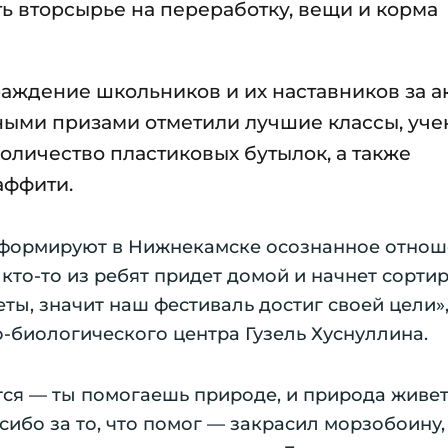
ть вторсырье на переработку, вещи и корма
аждение школьников и их наставников за а
ьными призами отметили лучшие классы, уче
личество пластиковых бутылок, а также
аффити.
 формируют в Нижнекамске осознанное отно
кто-то из ребят придет домой и начнет сорти
еты, значит наш фестиваль достиг своей цели»
о-биологического центра Гузель Хуснуллина.
тся — ты помогаешь природе, и природа живет.
асибо за то, что помог — закрасил морзобоину,