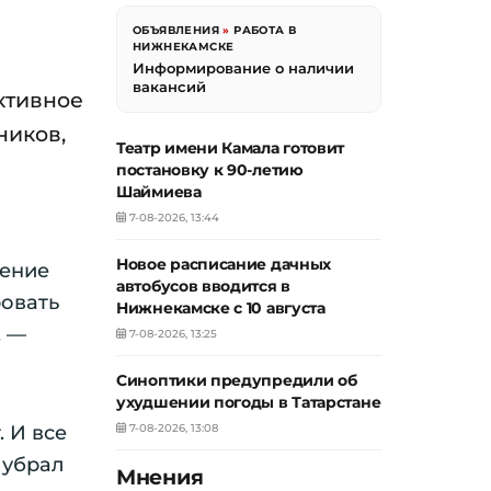
ОБЪЯВЛЕНИЯ
»
РАБОТА В
НИЖНЕКАМСКЕ
Информирование о наличии
вакансий
ктивное
ников,
Театр имени Камала готовит
постановку к 90-летию
Шаймиева
7-08-2026, 13:44
Новое расписание дачных
шение
автобусов вводится в
ровать
Нижнекамске с 10 августа
, —
7-08-2026, 13:25
Синоптики предупредили об
ухудшении погоды в Татарстане
 И все
7-08-2026, 13:08
 убрал
Мнения