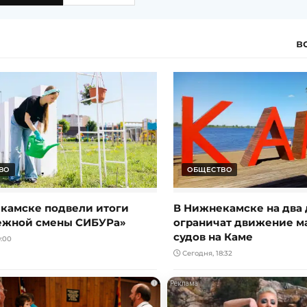
в
ВО
ОБЩЕСТВО
камске подвели итоги
В Нижнекамске на два 
ежной смены СИБУРа»
ограничат движение 
судов на Каме
:00
Сегодня, 18:32
i