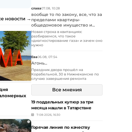
слава
07.08, 10:28
вообще то по закону, все, что за
се новости →
пределами квартиры-
общедомовое имущество и...
Новая строка в квитанциях:
разбираемся, что такое
«диагностирование газа» и зачем оно
нужно
Ева
06.08, 07:54
Агонь...
Праздник двора прошёл на
Корабельной, 30 в Нижнекамске по
случаю завершения ремонта
дня
Все мнения
маломерных
19 поддельных купюр за три
месяца нашли в Татарстане
7-08-2026, 16:30
i
Горячая линия по качеству