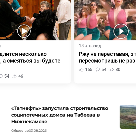
д
13 ч. назад
длится несколько
Ржу не переставая, э
, а смеяться вы будете
пересмотришь не раз
165
54
80
54
46
«Татнефть» запустила строительство
соципотечных домов на Табеева в
Нижнекамске
Общество
03.08.2026