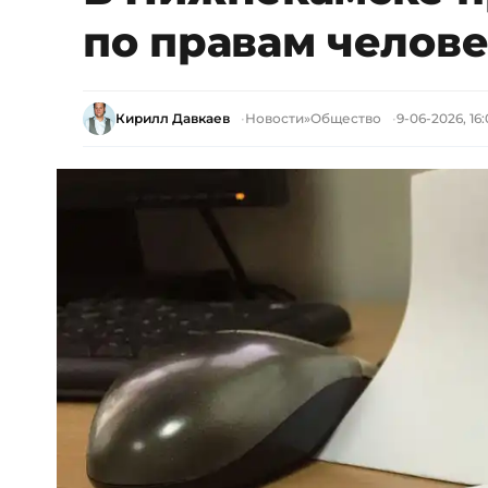
по правам челов
Кирилл Давкаев
Новости
»
Общество
9-06-2026, 16