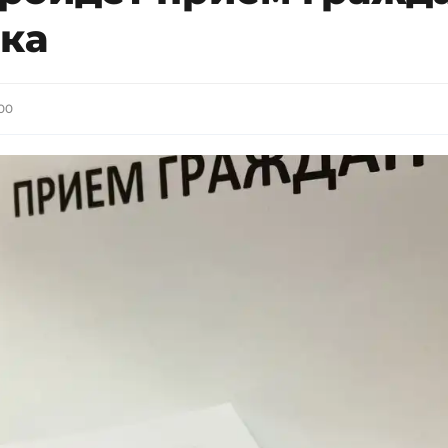
ека
:00