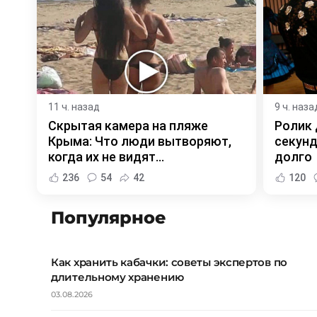
11 ч. назад
9 ч. наза
Скрытая камера на пляже
Ролик 
Крыма: Что люди вытворяют,
секунд
когда их не видят...
долго
236
54
42
120
Популярное
Как хранить кабачки: советы экспертов по
длительному хранению
03.08.2026