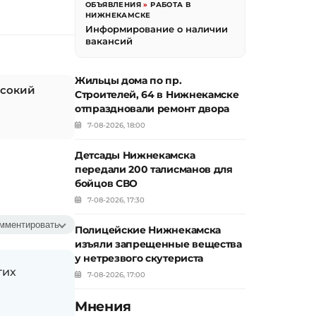
ОБЪЯВЛЕНИЯ
»
РАБОТА В
НИЖНЕКАМСКЕ
Информирование о наличии
вакансий
Жильцы дома по пр.
ысокий
Строителей, 64 в Нижнекамске
отпраздновали ремонт двора
7-08-2026, 18:00
Детсады Нижнекамска
передали 200 талисманов для
бойцов СВО
7-08-2026, 17:30
мментировать
Полицейские Нижнекамска
изъяли запрещенные вещества
у нетрезвого скутериста
гих
7-08-2026, 17:00
Мнения