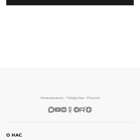
Нижнекамск • Татарстан • Россия
О НАС