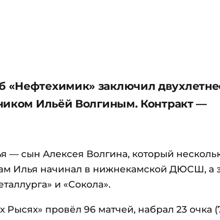
б «Нефтехимик» заключил двухлетне
ником Ильёй Волгиным. Контракт —
я — сын Алексея Волгина, который несколь
Сам Илья начинал в нижнекамской ДЮСШ, а 
таллурга» и «Сокола».
 Рысях» провёл 96 матчей, набрал 23 очка (