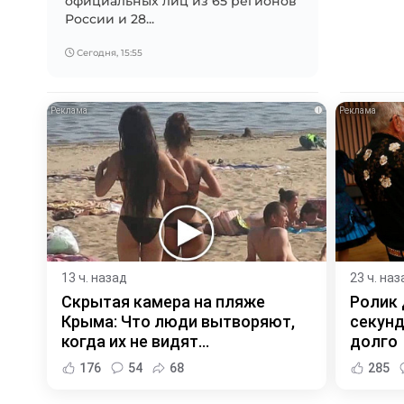
официальных лиц из 65 регионов
России и 28...
Сегодня, 15:55
i
13 ч. назад
23 ч. наз
Скрытая камера на пляже
Ролик 
Крыма: Что люди вытворяют,
секунд
когда их не видят...
долго
176
54
68
285