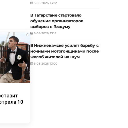
6-08-2026, 13:22
В Татарстане стартовало
обучение организаторов
выборов в Госдуму
6-08-2026, 13:18
i
В Нижнекамске усилят борьбу с
ночными мотогонщиками после
жалоб жителей на шум
6-08-2026, 13:00
оставит
отрела 10