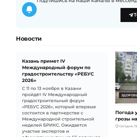
Подпишись на наши каналы в мессенд
T
Новости
Казань примет IV
Международный форум по
градостроительству «РЕБУС
2026»
С 11 по 13 ноября в Казани
пройдёт IV Международный
ЗДОРОВЬ
градостроительный форум
«РЕБУС 2026», который впервые
Погода у
состоится в партнерстве с
грозы н
Международной строительной
неделей БРИКС. Ожидается
Сегодня, 15
участие экспертов и