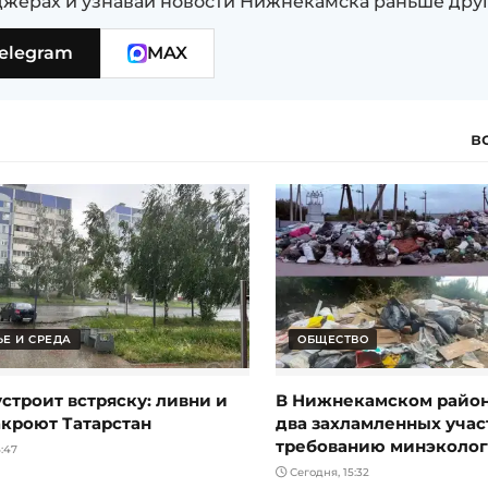
жерах и узнавай новости Нижнекамска раньше дру
elegram
MAX
в
Е И СРЕДА
ОБЩЕСТВО
строит встряску: ливни и
В Нижнекамском район
акроют Татарстан
два захламленных учас
требованию минэколо
:47
Сегодня, 15:32