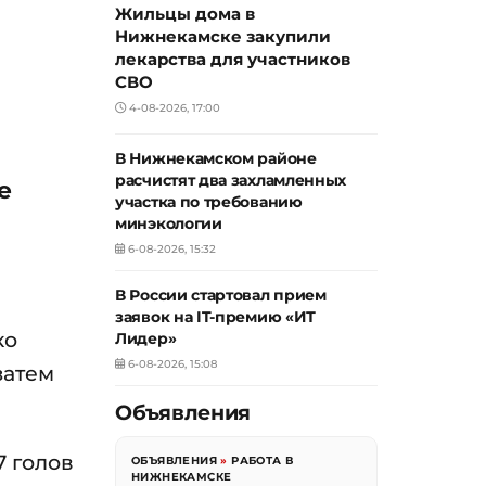
Жильцы дома в
Нижнекамске закупили
лекарства для участников
СВО
4-08-2026, 17:00
В Нижнекамском районе
расчистят два захламленных
е
участка по требованию
минэкологии
6-08-2026, 15:32
В России стартовал прием
заявок на IT-премию «ИТ
ко
Лидер»
6-08-2026, 15:08
затем
Объявления
7 голов
ОБЪЯВЛЕНИЯ
»
РАБОТА В
НИЖНЕКАМСКЕ