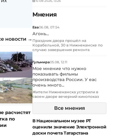
гих
6-08-2026, 13:26
Мнения
Ева
06.08, 07:54
Агонь...
се новости →
Праздник двора прошёл на
Корабельной, 30 в Нижнекамске по
случаю завершения ремонта
Гульмира
05.08, 12:11
Мое мнение что нужно
показывать фильмы
производства России. У еас
очень много...
Жители Нижнекамска устроили в
своем дворе вечерний кинопоказ
Все мнения
е расчистят
тка по
В Национальном музее РТ
гии
оценили значение Электронной
доски почета Татарстана