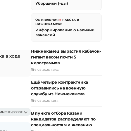
Уборщики (-цы)
ОБЪЯВЛЕНИЯ
»
РАБОТА В
НИЖНЕКАМСКЕ
Информирование о наличии
вакансий
Нижнекамец вырастил кабачок-
а в ходе
гигант весом почти 5
килограммов
6-08-2026, 14:43
Ещё четыре контрактника
отправились на военную
службу из Нижнекамска
6-08-2026, 13:34
мментировать
В пункте отбора Казани
кандидатов распределяют по
специальностям и желанию