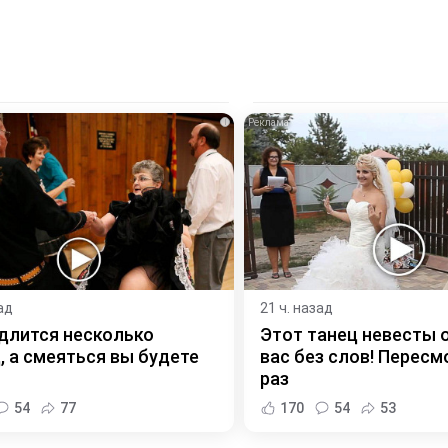
i
ад
21 ч. назад
длится несколько
Этот танец невесты 
, а смеяться вы будете
вас без слов! Пересм
раз
54
77
170
54
53