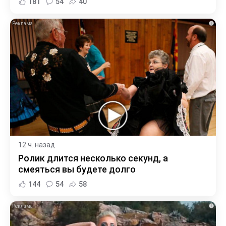
181
54
40
i
12 ч. назад
Ролик длится несколько секунд, а
смеяться вы будете долго
144
54
58
i