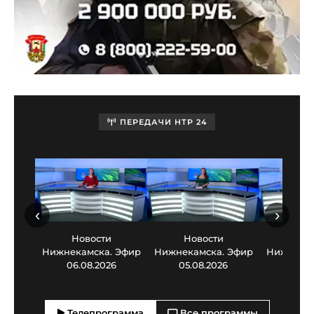
ПЕРЕДАЧИ НТР 24
‹
›
Новости
Новости
Нов
Нижнекамска. Эфир
Нижнекамска. Эфир
Нижнекам
06.08.2026
05.08.2026
03.0
Телепрограмма
Все программы