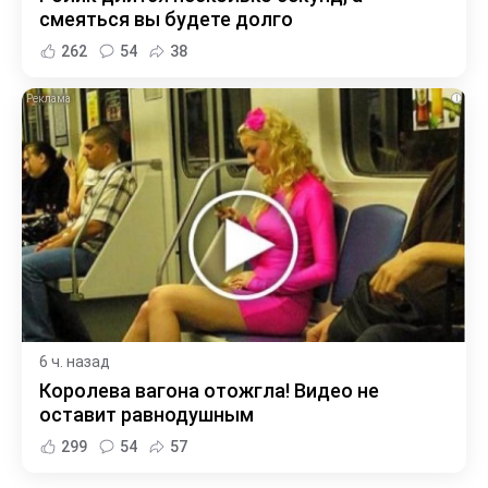
смеяться вы будете долго
262
54
38
i
6 ч. назад
Королева вагона отожгла! Видео не
оставит равнодушным
299
54
57