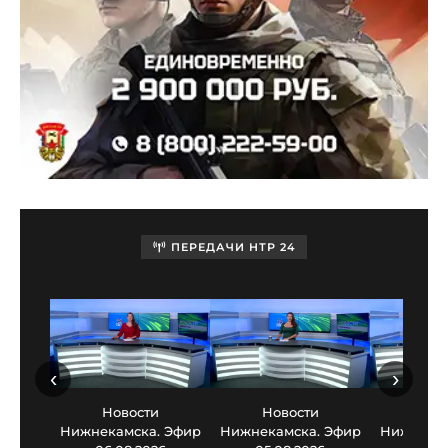
ПЕРЕДАЧИ НТР 24
‹
›
Новости
Новости
Нов
Нижнекамска. Эфир
Нижнекамска. Эфир
Нижнекам