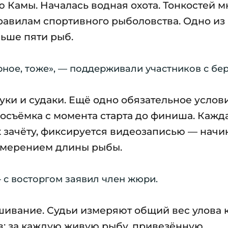
ю Камы. Началась водная охота. Тонкостей м
авилам спортивного рыболовства. Одно из
ьше пяти рыб.
ное, тоже», — поддерживали участников с бер
уки и судаки. Ещё одно обязательное услов
осъёмка с момента старта до финиша. Кажд
 зачёту, фиксируется видеозаписью — начи
измерением длины рыбы.
— с восторгом заявил член жюри.
ивание. Судьи измеряют общий вес улова 
в: за каждую живую рыбу, привезённую