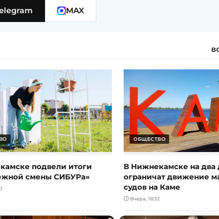
elegram
MAX
в
ВО
ОБЩЕСТВО
камске подвели итоги
В Нижнекамске на два 
ежной смены СИБУРа»
ограничат движение 
судов на Каме
0
Вчера, 18:32