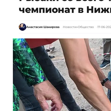
чемпионат в Ниж
Анастасия Шакирова
Новости
»
Общество
17-06-202