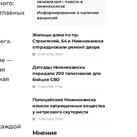
ного:
ОБЪЯВЛЕНИЯ
»
РАБОТА В
НИЖНЕКАМСКЕ
 главных
Информирование о наличии
вакансий
Жильцы дома по пр.
ега.
Строителей, 64 в Нижнекамске
отпраздновали ремонт двора
7-08-2026, 18:00
ие —
Детсады Нижнекамска
ая
передали 200 талисманов для
ная
бойцов СВО
7-08-2026, 17:30
Полицейские Нижнекамска
изъяли запрещенные вещества
у нетрезвого скутериста
7-08-2026, 17:00
каждой
Мнения