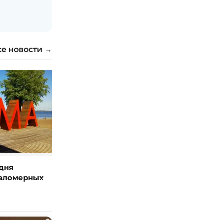
се новости →
дня
маломерных