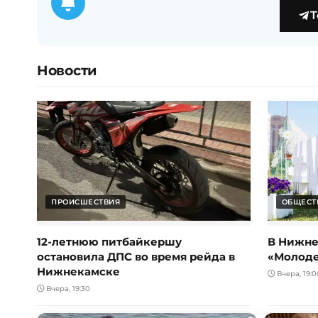
T
Новости
ПРОИСШЕСТВИЯ
ОБЩЕСТ
12-летнюю питбайкершу
В Нижне
остановила ДПС во время рейда в
«Молод
Нижнекамске
Вчера, 19:0
Вчера, 19:30