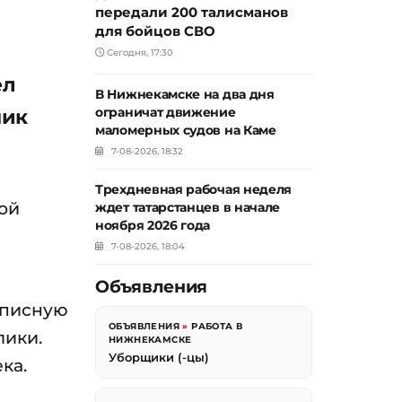
передали 200 талисманов
для бойцов СВО
Сегодня, 17:30
ел
В Нижнекамске на два дня
ник
ограничат движение
маломерных судов на Каме
7-08-2026, 18:32
Трехдневная рабочая неделя
дой
ждет татарстанцев в начале
ноября 2026 года
7-08-2026, 18:04
Объявления
описную
ОБЪЯВЛЕНИЯ
»
РАБОТА В
лики.
НИЖНЕКАМСКЕ
Уборщики (-цы)
ка.