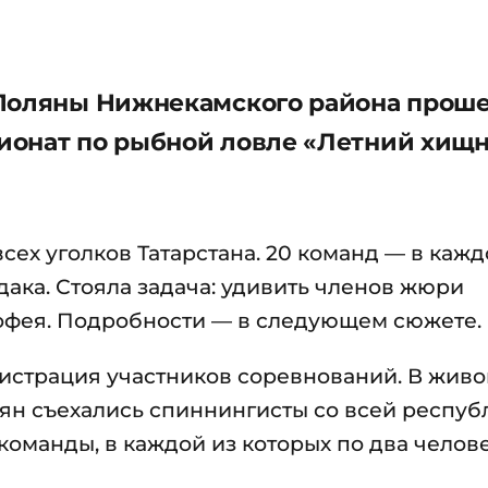
 Поляны Нижнекамского района прош
ионат по рыбной ловле «Летний хищ
ех уголков Татарстана. 20 команд — в каж
дака. Стояла задача: удивить членов жюри
трофея. Подробности — в следующем сюжете.
егистрация участников соревнований. В жив
ян съехались спиннингисты со всей респуб
команды, в каждой из которых по два челове