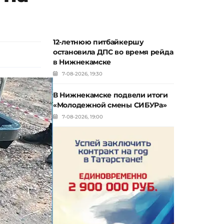
12-летнюю питбайкершу
остановила ДПС во время рейда
в Нижнекамске
7-08-2026, 19:30
В Нижнекамске подвели итоги
«Молодежной смены СИБУРа»
7-08-2026, 19:00