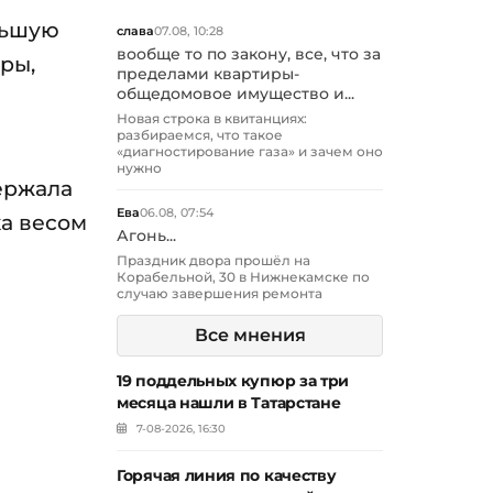
льшую
слава
07.08, 10:28
вообще то по закону, все, что за
оры,
пределами квартиры-
общедомовое имущество и...
Новая строка в квитанциях:
разбираемся, что такое
«диагностирование газа» и зачем оно
нужно
ержала
Ева
06.08, 07:54
ка весом
Агонь...
Праздник двора прошёл на
Корабельной, 30 в Нижнекамске по
случаю завершения ремонта
Все мнения
19 поддельных купюр за три
месяца нашли в Татарстане
7-08-2026, 16:30
Горячая линия по качеству