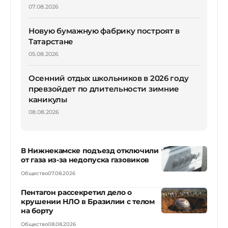
07.08.2026
Новую бумажную фабрику построят в
Татарстане
05.08.2026
Осенний отдых школьников в 2026 году
превзойдет по длительности зимние
каникулы
08.08.2026
В Нижнекамске подъезд отключили
от газа из-за недопуска газовиков
Общество
07.08.2026
Пентагон рассекретил дело о
крушении НЛО в Бразилии с телом
на борту
Общество
08.08.2026