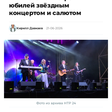
юбилей звёздным
концертом и салютом
Кирилл Давкаев
21-06-2026
Фото из архива НТР 24