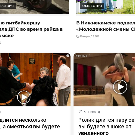
ЕСТВИЯ
ОБЩЕСТВО
юю питбайкершу
В Нижнекамске подвел
ила ДПС во время рейда в
«Молодежной смены С
амске
Вчера, 19:00
0
i
д
21 ч. назад
длится несколько
Ролик длится пару се
, а смеяться вы будете
вы будете в шоке от
увиденного