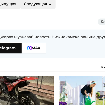
дыдущая
Следующая →
Ко
жерах и узнавай новости Нижнекамска раньше дру
elegram
MAX
в