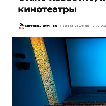
кинотеатры
Кристина Лапочкина
Новости
»
Общество
3-06-2020