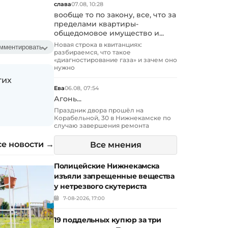
слава
07.08, 10:28
вообще то по закону, все, что за
пределами квартиры-
общедомовое имущество и...
Новая строка в квитанциях:
мментировать
разбираемся, что такое
«диагностирование газа» и зачем оно
нужно
гих
Ева
06.08, 07:54
Агонь...
Праздник двора прошёл на
Корабельной, 30 в Нижнекамске по
случаю завершения ремонта
се новости →
Все мнения
Полицейские Нижнекамска
изъяли запрещенные вещества
у нетрезвого скутериста
7-08-2026, 17:00
19 поддельных купюр за три