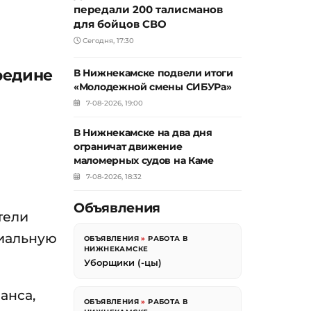
передали 200 талисманов
для бойцов СВО
Сегодня, 17:30
редине
В Нижнекамске подвели итоги
«Молодежной смены СИБУРа»
7-08-2026, 19:00
В Нижнекамске на два дня
ограничат движение
маломерных судов на Каме
7-08-2026, 18:32
Объявления
тели
циальную
ОБЪЯВЛЕНИЯ
»
РАБОТА В
НИЖНЕКАМСКЕ
Уборщики (-цы)
анса,
ОБЪЯВЛЕНИЯ
»
РАБОТА В