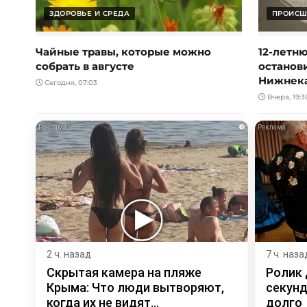
ЗДОРОВЬЕ И СРЕДА
ПРОИСШ
Чайные травы, которые можно
12-летн
собрать в августе
останов
Нижнек
Сегодня, 07:03
Вчера, 19:3
i
2 ч. назад
7 ч. наза
Скрытая камера на пляже
Ролик 
Крыма: Что люди вытворяют,
секунд
когда их не видят...
долго