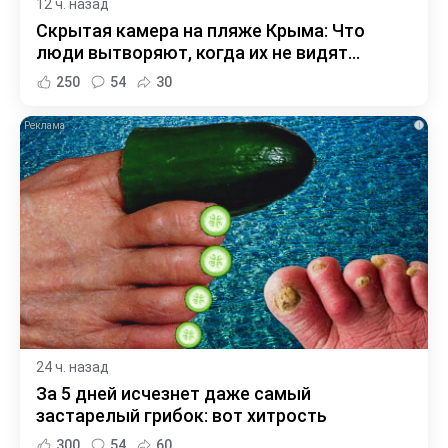
12 ч. назад
Скрытая камера на пляже Крыма: Что
люди вытворяют, когда их не видят...
250
54
30
i
24 ч. назад
За 5 дней исчезнет даже самый
застарелый грибок: вот хитрость
300
54
60