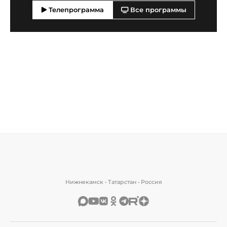
Телепрограмма
Все программы
Нижнекамск • Татарстан • Россия