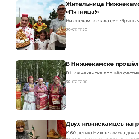
Жительница Нижнекамск
«Пятница!»
Нижнекамка стала серебряным 
30-07, 17:30
В Нижнекамске прошёл 
В Нижнекамске прошёл фестива
30-07, 17:00
Двух нижнекамцев награ
К 60-летию Нижнекамска двух 