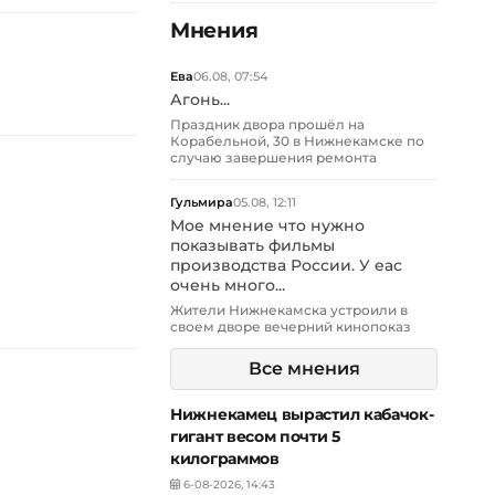
Мнения
Ева
06.08, 07:54
Агонь...
Праздник двора прошёл на
Корабельной, 30 в Нижнекамске по
случаю завершения ремонта
Гульмира
05.08, 12:11
Мое мнение что нужно
показывать фильмы
производства России. У еас
очень много...
Жители Нижнекамска устроили в
своем дворе вечерний кинопоказ
Все мнения
Нижнекамец вырастил кабачок-
гигант весом почти 5
килограммов
6-08-2026, 14:43