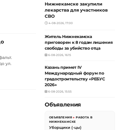
Нижнекамске закупили
лекарства для участников
СВО
4-08-2026, 17:00
Житель Нижнекамска
до
приговорен к 8 годам лишения
свободы за убийство отца
6-08-2026, 16:15
фальт.
о ул.
Казань примет IV
Международный форум по
градостроительству «РЕБУС
2026»
6-08-2026, 15:55
и
Объявления
ОБЪЯВЛЕНИЯ
»
РАБОТА В
НИЖНЕКАМСКЕ
Уборщики (-цы)