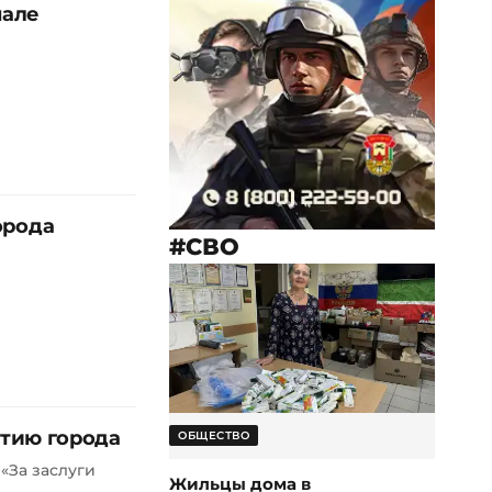
нале
орода
#СВО
етию города
ОБЩЕСТВО
«За заслуги
Жильцы дома в