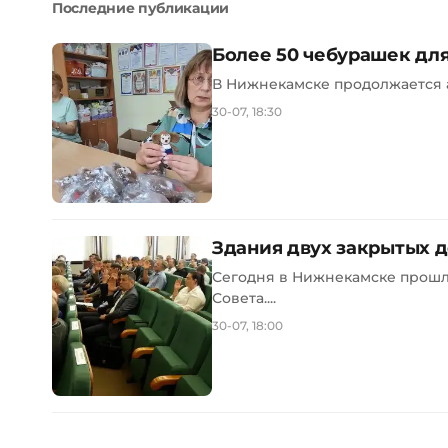
Последние публикации
Более 50 чебурашек дл
В Нижнекамске продолжается а
30-07, 18:30
Здания двух закрытых 
Сегодня в Нижнекамске прошл
Совета....
30-07, 18:00