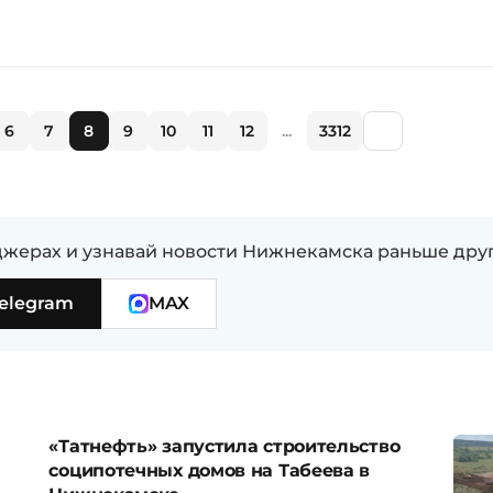
6
7
8
9
10
11
12
...
3312
жерах и узнавай новости Нижнекамска раньше дру
elegram
MAX
«Татнефть» запустила строительство
соципотечных домов на Табеева в