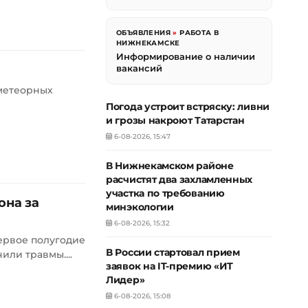
ОБЪЯВЛЕНИЯ
»
РАБОТА В
НИЖНЕКАМСКЕ
Информирование о наличии
вакансий
 метеорных
Погода устроит встряску: ливни
и грозы накроют Татарстан
6-08-2026, 15:47
В Нижнекамском районе
расчистят два захламленных
участка по требованию
она за
минэкологии
6-08-2026, 15:32
ервое полугодие
В России стартовал прием
или травмы....
заявок на IT-премию «ИТ
Лидер»
6-08-2026, 15:08