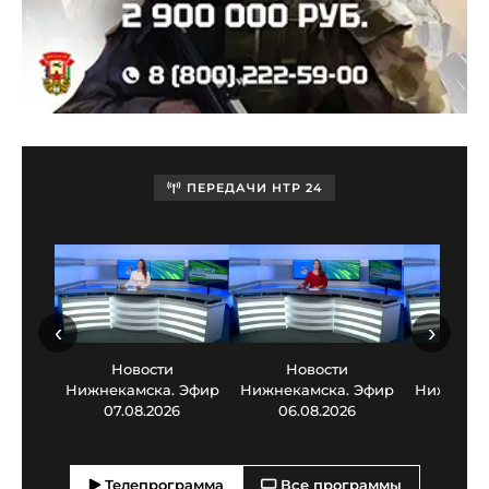
ПЕРЕДАЧИ НТР 24
‹
›
Новости
Новости
Нов
Нижнекамска. Эфир
Нижнекамска. Эфир
Нижнекам
07.08.2026
06.08.2026
05.0
Телепрограмма
Все программы