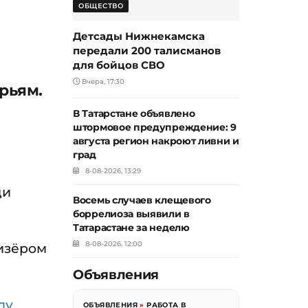
ОБЩЕСТВО
Детсады Нижнекамска
передали 200 талисманов
для бойцов СВО
Вчера, 17:30
рьям.
В Татарстане объявлено
штормовое предупреждение: 9
августа регион накроют ливни и
град
8-08-2026, 13:29
ди
Восемь случаев клещевого
боррелиоза выявили в
Татарастане за неделю
8-08-2026, 12:00
изёром
Объявления
лу
ОБЪЯВЛЕНИЯ
»
РАБОТА В