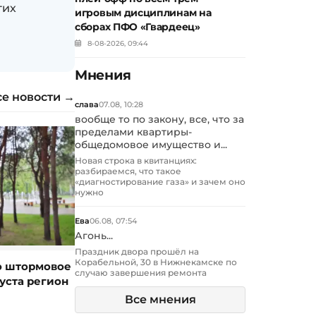
гих
игровым дисциплинам на
сборах ПФО «Гвардеец»
8-08-2026, 09:44
Мнения
се новости →
слава
07.08, 10:28
вообще то по закону, все, что за
пределами квартиры-
общедомовое имущество и...
Новая строка в квитанциях:
разбираемся, что такое
«диагностирование газа» и зачем оно
нужно
Ева
06.08, 07:54
Агонь...
Праздник двора прошёл на
Корабельной, 30 в Нижнекамске по
о штормовое
случаю завершения ремонта
уста регион
Все мнения