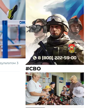
ультатом 3
#СВО