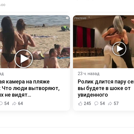
4:00
i
ад
23 ч. назад
я камера на пляже
Ролик длится пару се
 Что люди вытворяют,
вы будете в шоке от
х не видят...
увиденного
54
64
245
54
57