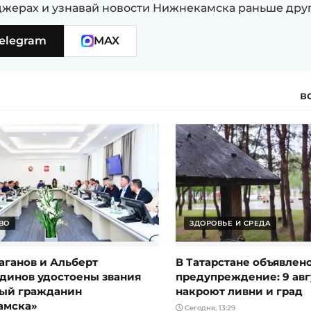
жерах и узнавай новости Нижнекамска раньше дру
elegram
MAX
в
ВО
ЗДОРОВЬЕ И СРЕДА
аганов и Альберт
В Татарстане объявлен
динов удостоены звания
предупреждение: 9 авг
ый гражданин
накроют ливни и град
амска»
Сегодня, 13:29