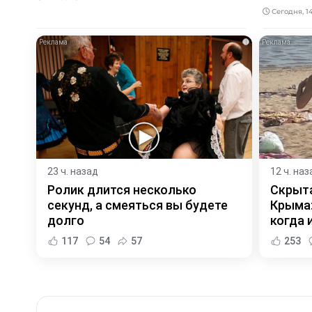
Сегодня, 1
i
23 ч. назад
12 ч. наз
Ролик длится несколько
Скрыта
секунд, а смеяться вы будете
Крыма:
долго
когда и
117
54
57
253