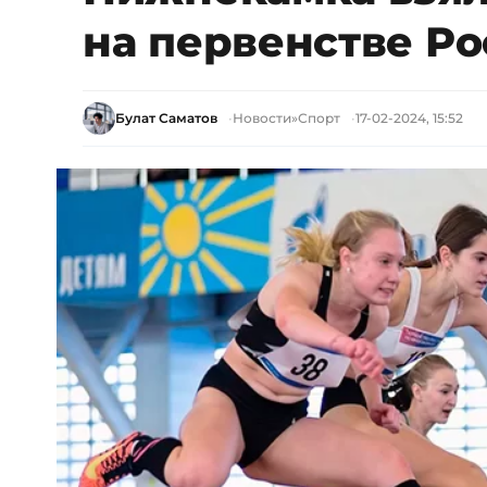
на первенстве Р
Булат Саматов
Новости
»
Спорт
17-02-2024, 15:52