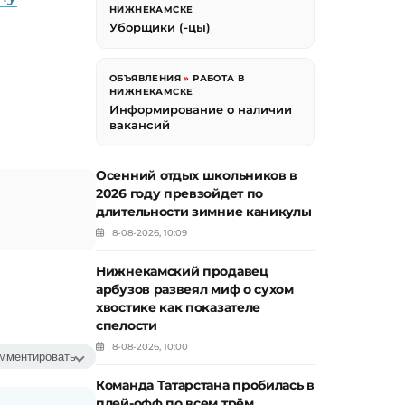
НИЖНЕКАМСКЕ
Уборщики (-цы)
ОБЪЯВЛЕНИЯ
»
РАБОТА В
НИЖНЕКАМСКЕ
Информирование о наличии
вакансий
Осенний отдых школьников в
2026 году превзойдет по
длительности зимние каникулы
8-08-2026, 10:09
Нижнекамский продавец
арбузов развеял миф о сухом
хвостике как показателе
спелости
8-08-2026, 10:00
мментировать
Команда Татарстана пробилась в
плей-офф по всем трём