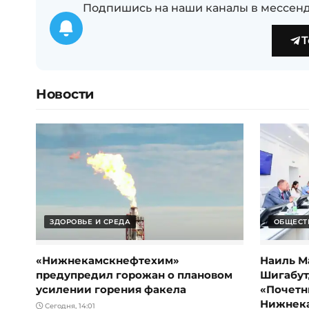
Подпишись на наши каналы в мессенд
T
Новости
ЗДОРОВЬЕ И СРЕДА
ОБЩЕСТ
«Нижнекамскнефтехим»
Наиль М
предупредил горожан о плановом
Шигабут
усилении горения факела
«Почетн
Нижнек
Сегодня, 14:01