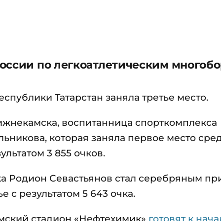
оссии по легкоатлетическим многобо
спублики Татарстан заняла третье место.
ижнекамска, воспитанница спорткомплекса
льникова, которая заняла первое место сре
ультатом 3 855 очков.
ка Родион Севастьянов стал серебряным пр
 с результатом 5 643 очка.
амский стадион «Нефтехимик»
готовят к нача