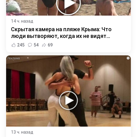
14 ч. назад
Скрытая камера на пляже Крыма: Что
люди вытворяют, когда их не видят...
245
54
69
i
13 ч. назад