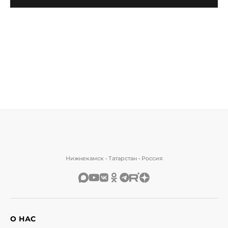
Нижнекамск • Татарстан • Россия
О НАС