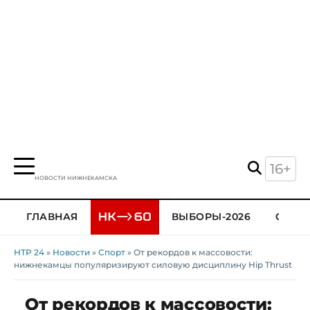
16+
НОВОСТИ НИЖНЕКАМСКА
ГЛАВНАЯ
ВЫБОРЫ-2026
ОБЩЕ
НТР 24
»
Новости
»
Спорт
» От рекордов к массовости:
нижнекамцы популяризируют силовую дисциплину Hip Thrust
От рекордов к массовости: