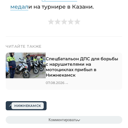
медал
и на турнире в Казани.
ЧИТАЙТЕ ТАКЖЕ
Спецбатальон ДПС для борьбы
с нарушителями на
мотоциклах прибыл в
Нижнекамск
→
07.08.2026
НИЖНЕКАМСК
Комментировать