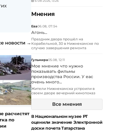
6-08-2026, 13:26
гих
Мнения
Ева
06.08, 07:54
Агонь...
Праздник двора прошёл на
се новости →
Корабельной, 30 в Нижнекамске по
случаю завершения ремонта
Гульмира
05.08, 12:11
Мое мнение что нужно
показывать фильмы
производства России. У еас
очень много...
Жители Нижнекамска устроили в
своем дворе вечерний кинопоказ
Все мнения
е расчистят
В Национальном музее РТ
тка по
оценили значение Электронной
гии
доски почета Татарстана