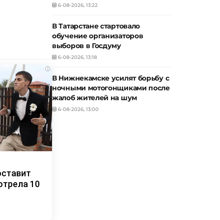
6-08-2026, 13:22
В Татарстане стартовало
обучение организаторов
выборов в Госдуму
6-08-2026, 13:18
i
В Нижнекамске усилят борьбу с
ночными мотогонщиками после
жалоб жителей на шум
6-08-2026, 13:00
оставит
отрела 10