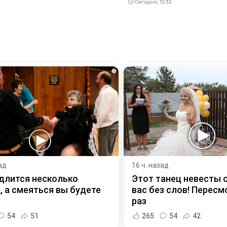
Сегодня, 15:32
i
ад
16 ч. назад
длится несколько
Этот танец невесты 
, а смеяться вы будете
вас без слов! Пересм
раз
54
51
265
54
42