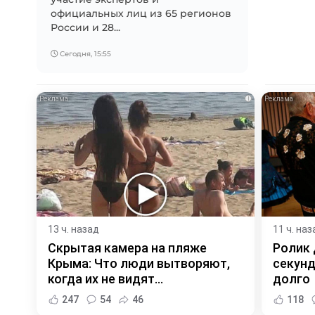
официальных лиц из 65 регионов
России и 28...
Сегодня, 15:55
i
13 ч. назад
11 ч. наз
Скрытая камера на пляже
Ролик 
Крыма: Что люди вытворяют,
секунд
когда их не видят...
долго
247
54
46
118