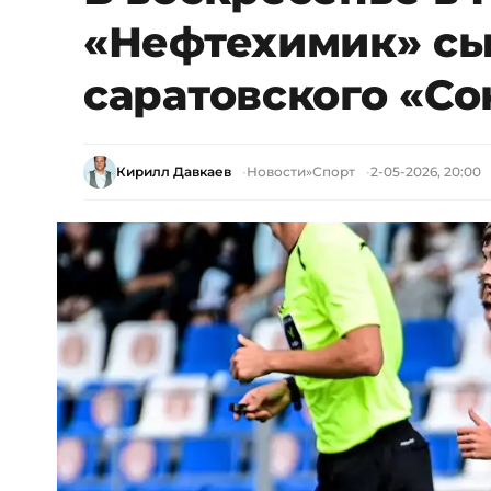
«Нефтехимик» сы
саратовского «Со
Кирилл Давкаев
Новости
»
Спорт
2-05-2026, 20:00