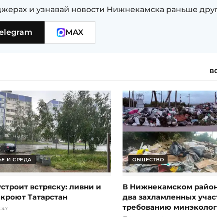
жерах и узнавай новости Нижнекамска раньше дру
elegram
MAX
в
Е И СРЕДА
ОБЩЕСТВО
строит встряску: ливни и
В Нижнекамском район
акроют Татарстан
два захламленных учас
требованию минэколо
:47