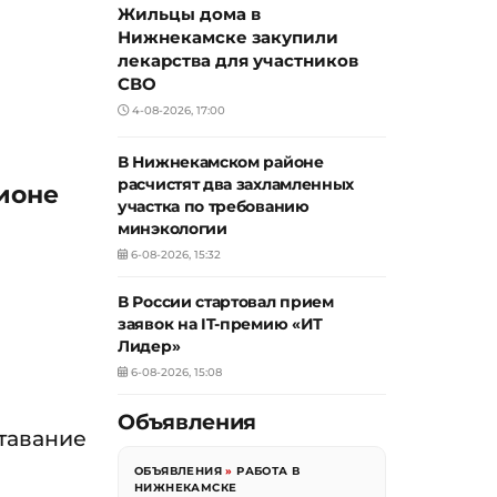
Жильцы дома в
Нижнекамске закупили
лекарства для участников
СВО
4-08-2026, 17:00
В Нижнекамском районе
расчистят два захламленных
ионе
участка по требованию
минэкологии
6-08-2026, 15:32
В России стартовал прием
заявок на IT-премию «ИТ
ы
Лидер»
6-08-2026, 15:08
Объявления
ставание
ОБЪЯВЛЕНИЯ
»
РАБОТА В
НИЖНЕКАМСКЕ