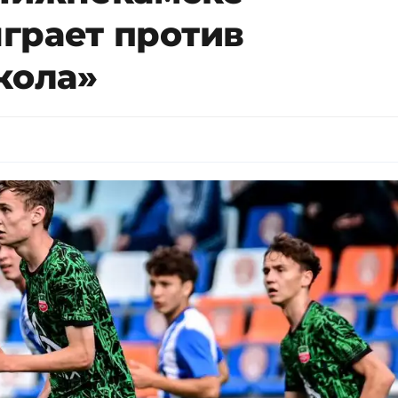
грает против
кола»