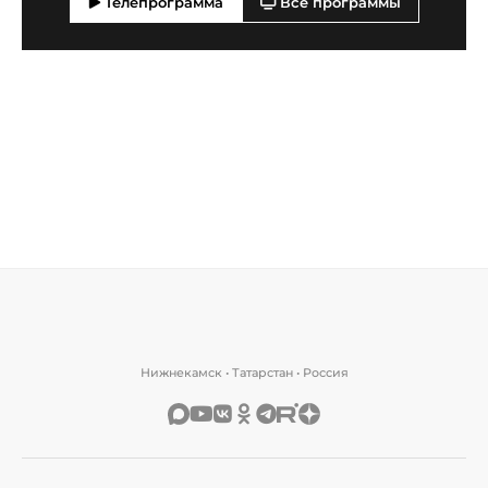
Телепрограмма
Все программы
Нижнекамск • Татарстан • Россия