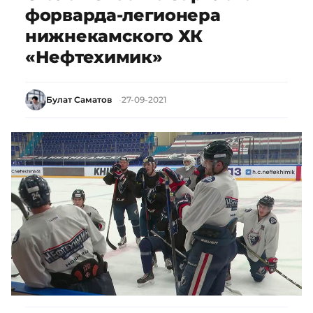
форварда-легионера
нижнекамского ХК
«Нефтехимик»
Булат Саматов
27-09-2021