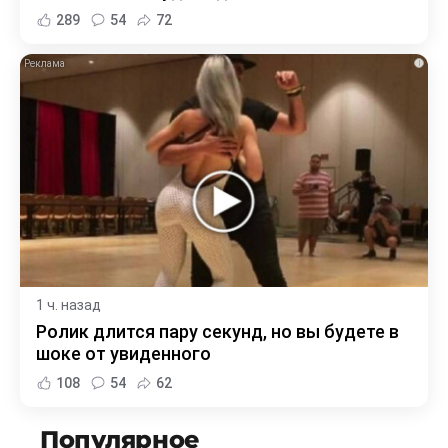
289
54
72
i
1 ч. назад
Ролик длится пару секунд, но вы будете в
шоке от увиденного
108
54
62
Популярное