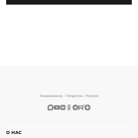
Нижнекамск • Татарстан • Россия
О НАС