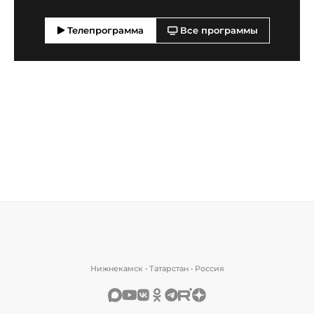
Телепрограмма
Все программы
Нижнекамск • Татарстан • Россия