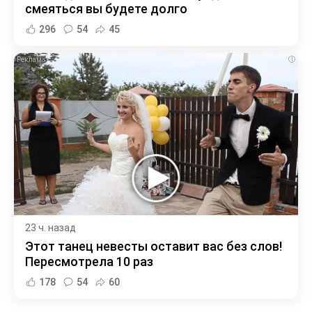
смеяться вы будете долго
296
54
45
i
23 ч. назад
Этот танец невесты оставит вас без слов!
Пересмотрела 10 раз
178
54
60