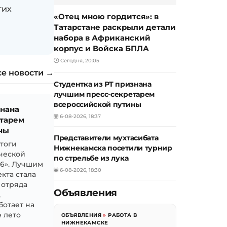
гих
«Отец мною гордится»: в
Татарстане раскрыли детали
набора в Африканский
корпус и Войска БПЛА
Сегодня, 20:05
се новости →
Студентка из РТ признана
лучшим пресс-секретарем
всероссийской путины
знана
6-08-2026, 18:37
тарем
ны
Представители мухтасибата
итоги
Нижнекамска посетили турнир
ческой
по стрельбе из лука
26». Лучшим
6-08-2026, 18:30
кта стала
 отряда
Объявления
,
ботает на
 лето
ОБЪЯВЛЕНИЯ
»
РАБОТА В
НИЖНЕКАМСКЕ