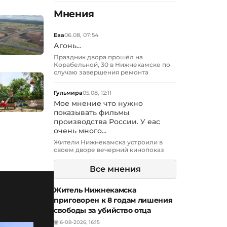
Мнения
Ева
06.08, 07:54
Агонь...
Праздник двора прошёл на
Корабельной, 30 в Нижнекамске по
случаю завершения ремонта
Гульмира
05.08, 12:11
Мое мнение что нужно
показывать фильмы
производства России. У еас
очень много...
Жители Нижнекамска устроили в
своем дворе вечерний кинопоказ
Все мнения
Житель Нижнекамска
приговорен к 8 годам лишения
свободы за убийство отца
6-08-2026, 16:15