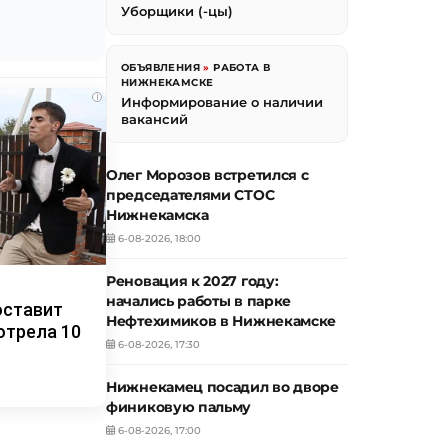
Уборщики (-цы)
ОБЪЯВЛЕНИЯ
»
РАБОТА В
НИЖНЕКАМСКЕ
i
Информирование о наличии
вакансий
Олег Морозов встретился с
председателями СТОС
Нижнекамска
6-08-2026, 18:00
Реновация к 2027 году:
начались работы в парке
оставит
Нефтехимиков в Нижнекамске
отрела 10
6-08-2026, 17:30
Нижнекамец посадил во дворе
финиковую пальму
6-08-2026, 17:00