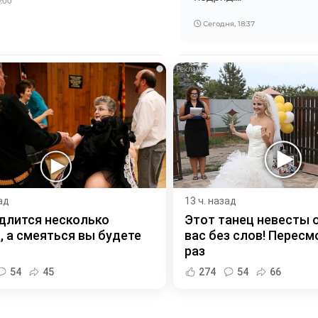
:00
Сегодня, 18:37
i
ад
13 ч. назад
длится несколько
Этот танец невесты 
, а смеяться вы будете
вас без слов! Пересм
раз
54
45
274
54
66