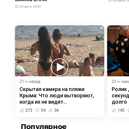
Сегодня, 19
Сегодня, 20:05
i
21 ч. назад
23 ч. наз
Скрытая камера на пляже
Ролик 
Крыма: Что люди вытворяют,
секунд
когда их не видят...
долго
273
54
36
145
Популярное