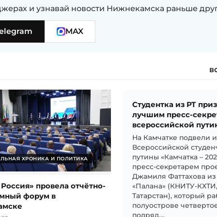
жерах и узнавай новости Нижнекамска раньше дру
elegram
MAX
в
Студентка из РТ при
лучшим пресс-секре
всероссийской пути
На Камчатке подвели 
Всероссийской студен
путины «Камчатка – 20
ЛЬНАЯ ХРОНИКА И ПОЛИТИКА
пресс-секретарем прое
Джамиля Фаттахова из
 Россия» провела отчётно-
«Палана» (КНИТУ-КХТИ
мный форум в
Татарстан), который ра
амске
полуострове четвертое
подряд....