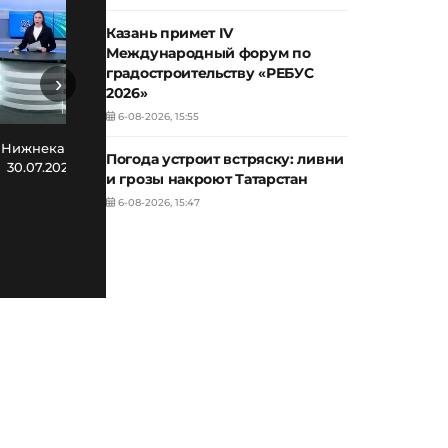
Казань примет IV
Международный форум по
градостроительству «РЕБУС
›
2026»
6-08-2026, 15:55
Новости Нижнекамска. Эфир
Нов
 Нижнекамска. Эфир
Погода устроит встряску: ливни
29.07.2026
30.07.2026
и грозы накроют Татарстан
6-08-2026, 15:47