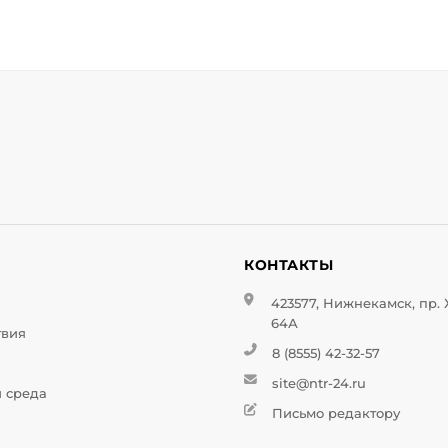
И
КОНТАКТЫ
423577, Нижнекамск, пр.
64А
твия
8 (8555) 42-32-57
site@ntr-24.ru
и среда
Письмо редактору