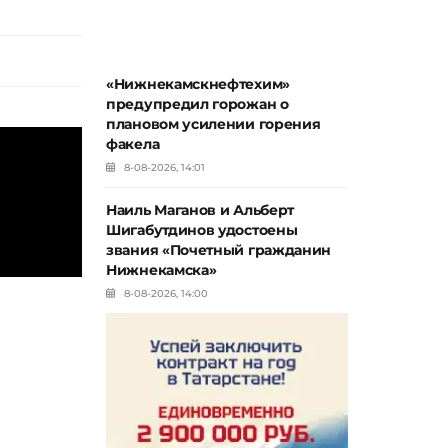
«Нижнекамскнефтехим»
предупредил горожан о
плановом усилении горения
факела
8-08-2026, 14:01
Наиль Маганов и Альберт
Шигабутдинов удостоены
звания «Почетный гражданин
Нижнекамска»
8-08-2026, 14:00