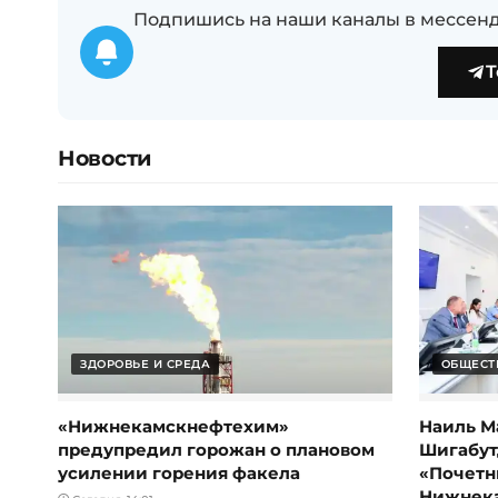
Подпишись на наши каналы в мессенд
T
Новости
ЗДОРОВЬЕ И СРЕДА
ОБЩЕСТ
«Нижнекамскнефтехим»
Наиль М
предупредил горожан о плановом
Шигабут
усилении горения факела
«Почетн
Нижнек