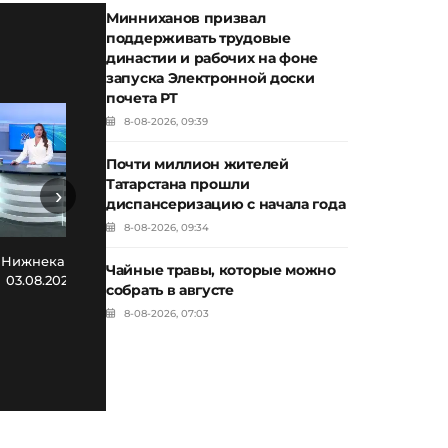
Минниханов призвал
поддерживать трудовые
династии и рабочих на фоне
запуска Электронной доски
почета РТ
8-08-2026, 09:39
Почти миллион жителей
Татарстана прошли
›
диспансеризацию с начала года
8-08-2026, 09:34
Новости Нижнекамска. Эфир
Нов
 Нижнекамска. Эфир
Чайные травы, которые можно
30.07.2026
03.08.2026
собрать в августе
8-08-2026, 07:03