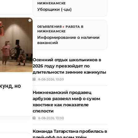
НИЖНЕКАМСКЕ
Уборщики (-цы)
i
ОБЪЯВЛЕНИЯ
»
РАБОТА В
НИЖНЕКАМСКЕ
Информирование о наличии
вакансий
Осенний отдых школьников в
2026 году превзойдет по
длительности зимние каникулы
8-08-2026, 10:09
кунд, но
Нижнекамский продавец
арбузов развеял миф о сухом
хвостике как показателе
спелости
8-08-2026, 10:00
Команда Татарстана пробилась в
плей-офф по всем трём