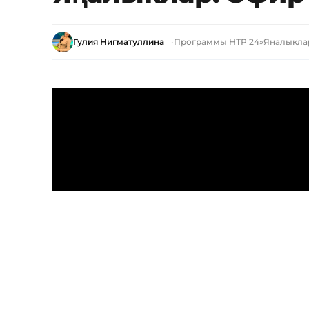
Гулия Нигматуллина
Программы НТР 24
»
Яналыкла