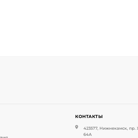
И
КОНТАКТЫ
423577, Нижнекамск, пр.
64А
твия