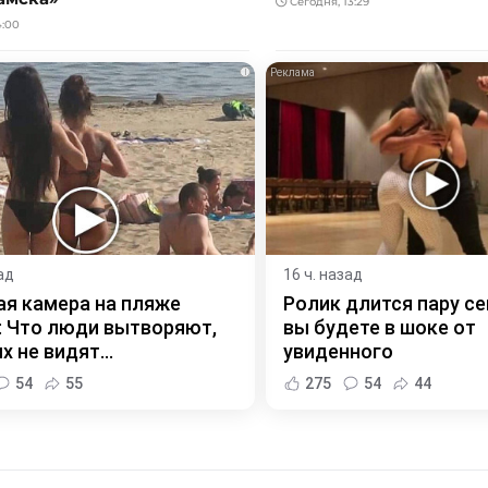
Сегодня, 13:29
4:00
i
ад
16 ч. назад
я камера на пляже
Ролик длится пару се
 Что люди вытворяют,
вы будете в шоке от
х не видят...
увиденного
54
55
275
54
44