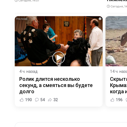
Сегодня, 14:01
Сегодня, 1
i
4 ч. назад
14 ч. наз
Ролик длится несколько
Скрыта
секунд, а смеяться вы будете
Крыма:
долго
когда и
190
54
32
196