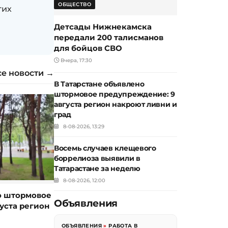
ОБЩЕСТВО
гих
Детсады Нижнекамска
передали 200 талисманов
для бойцов СВО
Вчера, 17:30
се новости →
В Татарстане объявлено
штормовое предупреждение: 9
августа регион накроют ливни и
град
8-08-2026, 13:29
Восемь случаев клещевого
боррелиоза выявили в
Татарастане за неделю
8-08-2026, 12:00
о штормовое
Объявления
уста регион
ОБЪЯВЛЕНИЯ
»
РАБОТА В