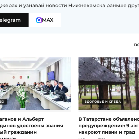
жерах и узнавай новости Нижнекамска раньше дру
elegram
MAX
в
ВО
ЗДОРОВЬЕ И СРЕДА
аганов и Альберт
В Татарстане объявлен
динов удостоены звания
предупреждение: 9 авг
ый гражданин
накроют ливни и град
амска»