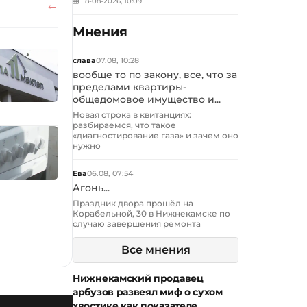
8-08-2026, 10:09
Мнения
слава
07.08, 10:28
вообще то по закону, все, что за
пределами квартиры-
общедомовое имущество и...
Новая строка в квитанциях:
разбираемся, что такое
«диагностирование газа» и зачем оно
нужно
Ева
06.08, 07:54
Агонь...
Праздник двора прошёл на
Корабельной, 30 в Нижнекамске по
случаю завершения ремонта
Все мнения
Нижнекамский продавец
арбузов развеял миф о сухом
хвостике как показателе