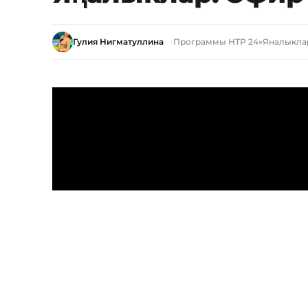
Гулия Нигматуллина
Программы НТР 24
»
Яналыкла