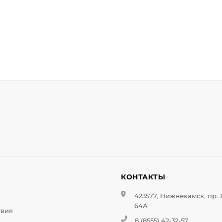
И
КОНТАКТЫ
423577, Нижнекамск, пр.
64А
твия
8 (8555) 42-32-57