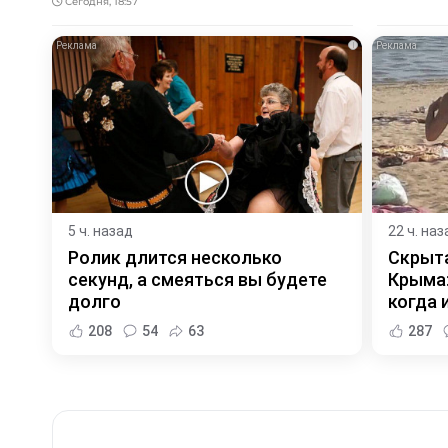
Сегодня, 18:57
i
5 ч. назад
22 ч. наз
Ролик длится несколько
Скрыта
секунд, а смеяться вы будете
Крыма:
долго
когда и
208
54
63
287