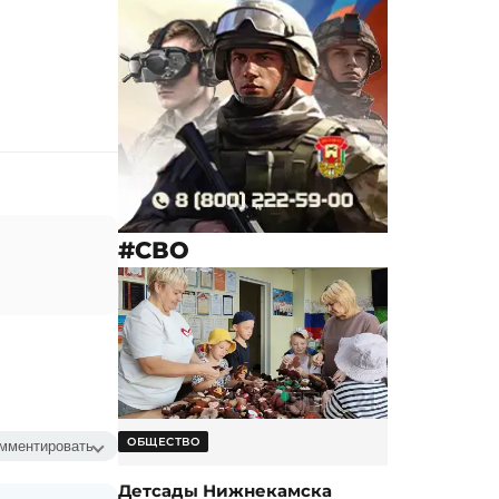
#СВО
ОБЩЕСТВО
мментировать
Детсады Нижнекамска