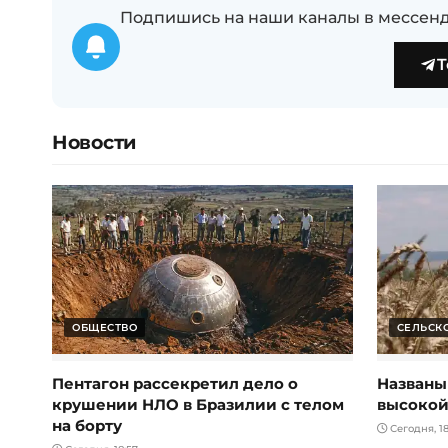
Подпишись на наши каналы в мессенд
T
Новости
ОБЩЕСТВО
СЕЛЬСК
Пентагон рассекретил дело о
Названы
крушении НЛО в Бразилии с телом
высокой
на борту
Сегодня, 18