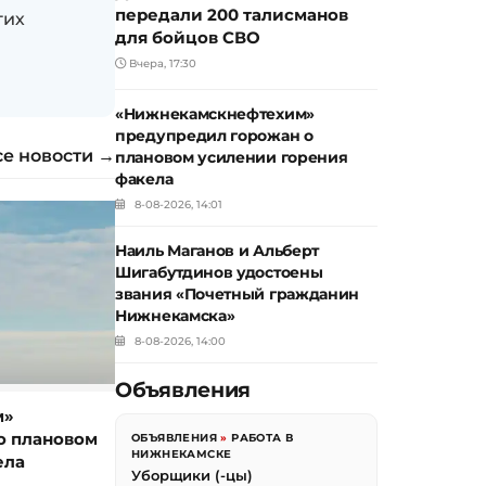
передали 200 талисманов
гих
для бойцов СВО
Вчера, 17:30
«Нижнекамскнефтехим»
предупредил горожан о
се новости →
плановом усилении горения
факела
8-08-2026, 14:01
Наиль Маганов и Альберт
Шигабутдинов удостоены
звания «Почетный гражданин
Нижнекамска»
8-08-2026, 14:00
Объявления
м»
о плановом
ОБЪЯВЛЕНИЯ
»
РАБОТА В
НИЖНЕКАМСКЕ
ела
Уборщики (-цы)