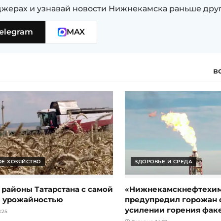
жерах и узнавай новости Нижнекамска раньше дру
elegram
MAX
в
ОЕ ХОЗЯЙСТВО
ЗДОРОВЬЕ И СРЕДА
 районы Татарстана с самой
«Нижнекамскнефтехи
 урожайностью
предупредил горожан 
усилении горения фак
:25