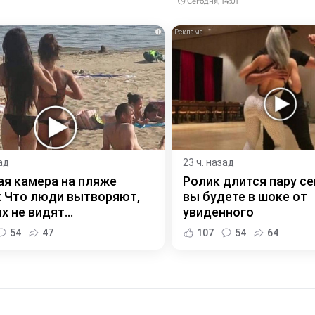
Сегодня, 14:01
i
ад
23 ч. назад
я камера на пляже
Ролик длится пару се
 Что люди вытворяют,
вы будете в шоке от
х не видят...
увиденного
54
47
107
54
64