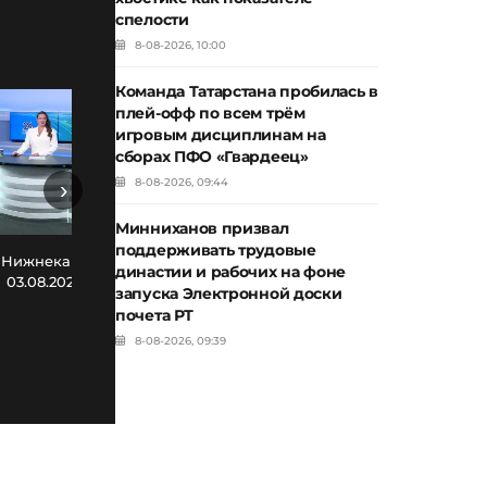
спелости
8-08-2026, 10:00
Команда Татарстана пробилась в
плей-офф по всем трём
игровым дисциплинам на
сборах ПФО «Гвардеец»
8-08-2026, 09:44
›
Минниханов призвал
поддерживать трудовые
Новости Нижнекамска. Эфир
Нов
 Нижнекамска. Эфир
династии и рабочих на фоне
30.07.2026
03.08.2026
запуска Электронной доски
почета РТ
8-08-2026, 09:39