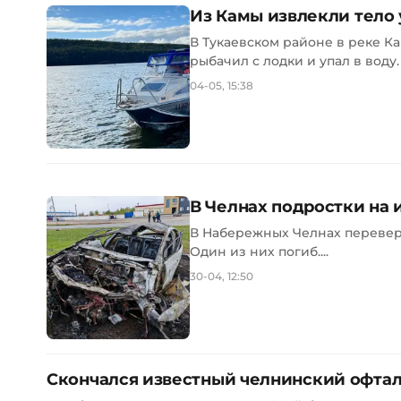
Из Камы извлекли тело
В Тукаевском районе в реке К
рыбачил с лодки и упал в воду.
04-05, 15:38
В Челнах подростки на 
В Набережных Челнах переверн
Один из них погиб....
30-04, 12:50
Скончался известный челнинский офтал