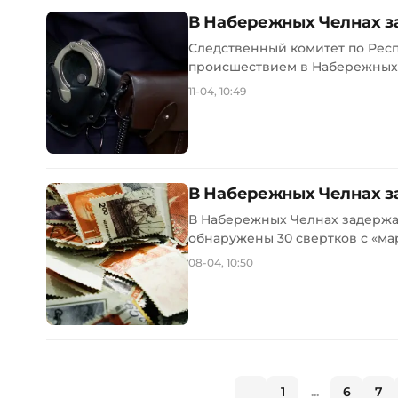
В Набережных Челнах з
Следственный комитет по Респу
происшествием в Набережных Ч
11-04, 10:49
В Набережных Челнах з
В Набережных Челнах задержа
обнаружены 30 свертков с «мар
08-04, 10:50
1
...
6
7