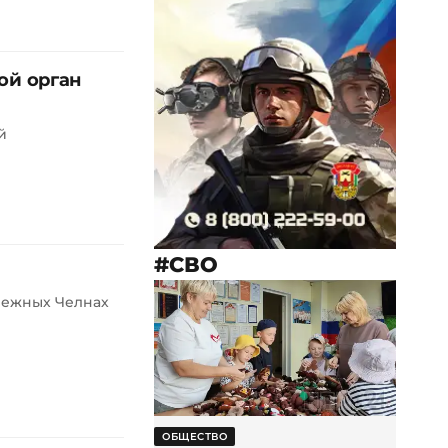
ой орган
й
#СВО
режных Челнах
ОБЩЕСТВО