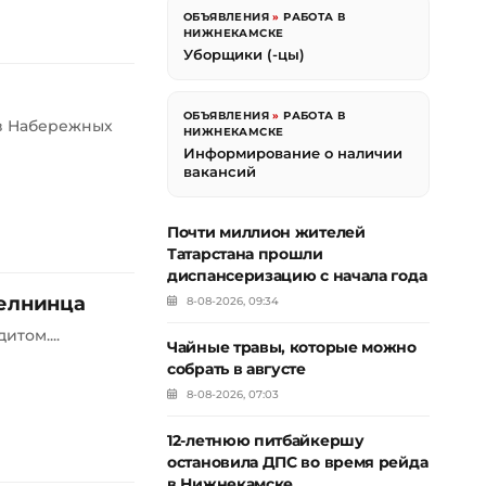
ОБЪЯВЛЕНИЯ
»
РАБОТА В
НИЖНЕКАМСКЕ
Уборщики (-цы)
ОБЪЯВЛЕНИЯ
»
РАБОТА В
 в Набережных
НИЖНЕКАМСКЕ
Информирование о наличии
вакансий
Почти миллион жителей
Татарстана прошли
диспансеризацию с начала года
челнинца
8-08-2026, 09:34
том....
Чайные травы, которые можно
собрать в августе
8-08-2026, 07:03
12-летнюю питбайкершу
остановила ДПС во время рейда
в Нижнекамске