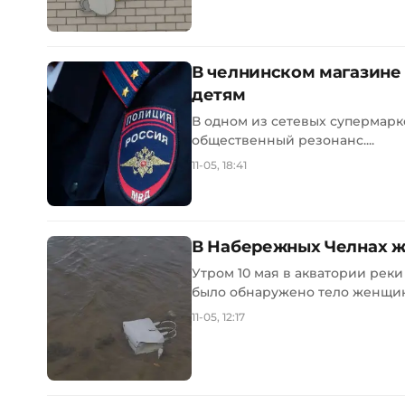
В челнинском магазине
детям
В одном из сетевых супермар
общественный резонанс....
11-05, 18:41
В Набережных Челнах же
Утром 10 мая в акватории ре
было обнаружено тело женщины
11-05, 12:17