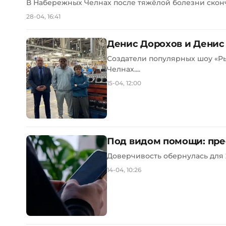
В Набережных Челнах после тяжёлой болезни сконча
28-04, 16:41
Денис Дорохов и Денис
Создатели популярных шоу «Ры
Челнах....
15-04, 12:00
Под видом помощи: пре
Доверчивость обернулась для 
14-04, 10:26