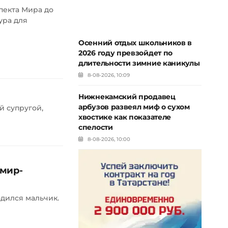
пекта Мира до
ура для
Осенний отдых школьников в
2026 году превзойдет по
длительности зимние каникулы
8-08-2026, 10:09
Нижнекамский продавец
арбузов развеял миф о сухом
й супругой,
хвостике как показателе
спелости
8-08-2026, 10:00
омир-
дился мальчик.