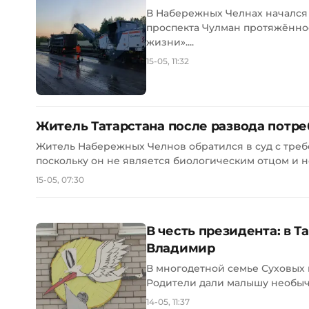
В Набережных Челнах начался 
проспекта Чулман протяжённос
жизни»....
15-05, 11:32
Житель Татарстана после развода потре
Житель Набережных Челнов обратился в суд с треб
поскольку он не является биологическим отцом и не
15-05, 07:30
В честь президента: в 
Владимир
В многодетной семье Суховых
Родители дали малышу необыч
14-05, 11:37