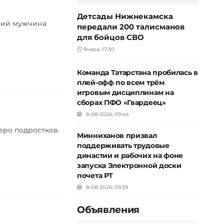
Детсады Нижнекамска
тний мужчина
передали 200 талисманов
для бойцов СВО
Вчера, 17:30
Команда Татарстана пробилась в
плей-офф по всем трём
игровым дисциплинам на
сборах ПФО «Гвардеец»
8-08-2026, 09:44
еро подростков.
Минниханов призвал
поддерживать трудовые
династии и рабочих на фоне
запуска Электронной доски
почета РТ
8-08-2026, 09:39
Объявления