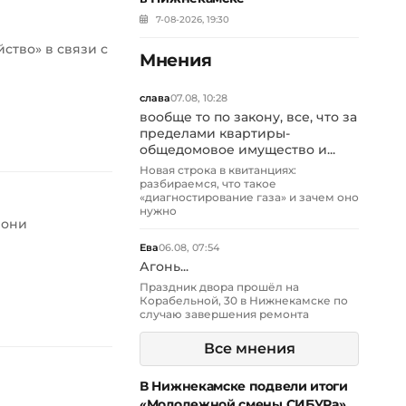
7-08-2026, 19:30
ство» в связи с
Мнения
слава
07.08, 10:28
вообще то по закону, все, что за
пределами квартиры-
общедомовое имущество и...
Новая строка в квитанциях:
разбираемся, что такое
«диагностирование газа» и зачем оно
нужно
 они
Ева
06.08, 07:54
Агонь...
Праздник двора прошёл на
Корабельной, 30 в Нижнекамске по
случаю завершения ремонта
Все мнения
В Нижнекамске подвели итоги
«Молодежной смены СИБУРа»