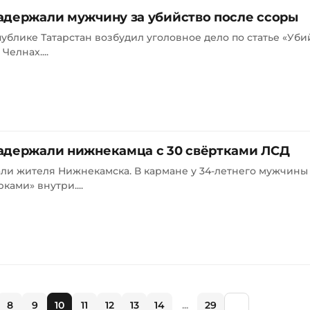
адержали мужчину за убийство после ссоры
блике Татарстан возбудил уголовное дело по статье «Убий
елнах....
адержали нижнекамца с 30 свёртками ЛСД
ли жителя Нижнекамска. В кармане у 34-летнего мужчины
ками» внутри....
8
9
10
11
12
13
14
...
29