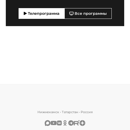
Телепрограмма
Все программы
Нижнекамск • Татарстан • Россия