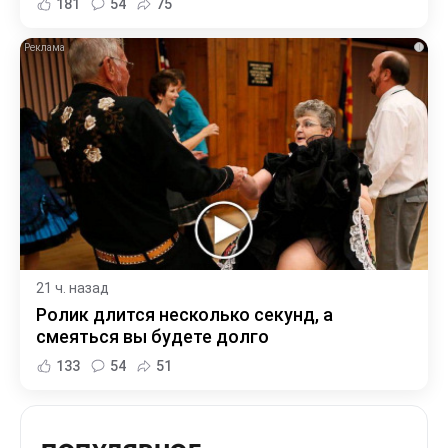
181
54
75
i
21 ч. назад
Ролик длится несколько секунд, а
смеяться вы будете долго
133
54
51