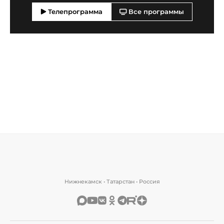
Телепрограмма
Все программы
Нижнекамск • Татарстан • Россия