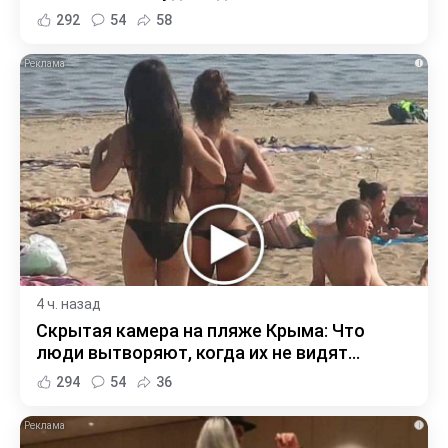
292
54
58
i
4 ч. назад
Скрытая камера на пляже Крыма: Что
люди вытворяют, когда их не видят...
294
54
36
i