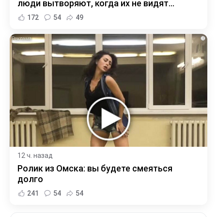
люди вытворяют, когда их не видят...
172
54
49
i
12 ч. назад
Ролик из Омска: вы будете смеяться
долго
241
54
54