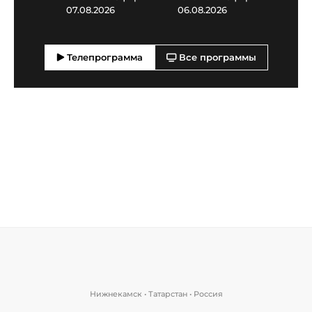
07.08.2026
06.08.2026
05.0
Телепрограмма
Все программы
Нижнекамск • Татарстан • Россия