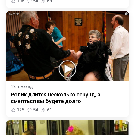
106
54
68
i
12 ч. назад
Ролик длится несколько секунд, а
смеяться вы будете долго
125
54
61
i